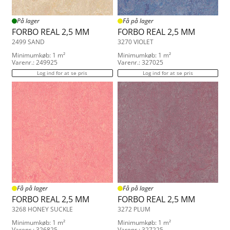
På lager
Få på lager
FORBO REAL 2,5 MM
FORBO REAL 2,5 MM
2499 SAND
3270 VIOLET
Minimumkøb: 1 m²
Minimumkøb: 1 m²
Varenr.: 249925
Varenr.: 327025
Log ind for at se pris
Log ind for at se pris
Få på lager
Få på lager
FORBO REAL 2,5 MM
FORBO REAL 2,5 MM
3268 HONEY SUCKLE
3272 PLUM
Minimumkøb: 1 m²
Minimumkøb: 1 m²
Varenr.: 326825
Varenr.: 327225