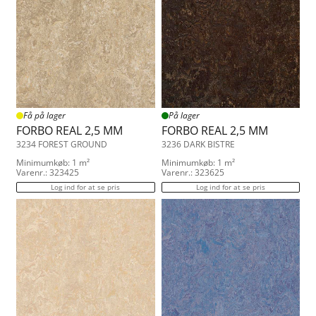
Få på lager
På lager
FORBO REAL 2,5 MM
FORBO REAL 2,5 MM
3234 FOREST GROUND
3236 DARK BISTRE
Minimumkøb: 1 m²
Minimumkøb: 1 m²
Varenr.: 323425
Varenr.: 323625
Log ind for at se pris
Log ind for at se pris