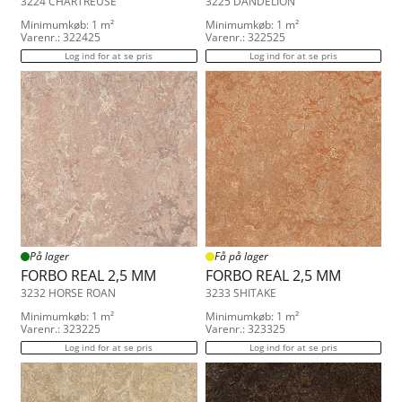
3224 CHARTREUSE
3225 DANDELION
Minimumkøb: 1 m²
Minimumkøb: 1 m²
Varenr.: 322425
Varenr.: 322525
Log ind for at se pris
Log ind for at se pris
På lager
Få på lager
FORBO REAL 2,5 MM
FORBO REAL 2,5 MM
3232 HORSE ROAN
3233 SHITAKE
Minimumkøb: 1 m²
Minimumkøb: 1 m²
Varenr.: 323225
Varenr.: 323325
Log ind for at se pris
Log ind for at se pris