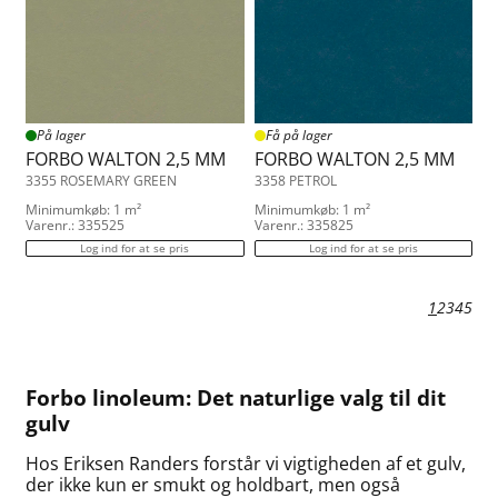
På lager
Få på lager
FORBO WALTON 2,5 MM
FORBO WALTON 2,5 MM
3355 ROSEMARY GREEN
3358 PETROL
Minimumkøb: 1 m²
Minimumkøb: 1 m²
Varenr.: 335525
Varenr.: 335825
Log ind for at se pris
Log ind for at se pris
1
2
3
4
5
Forbo linoleum: Det naturlige valg til dit
gulv
Hos Eriksen Randers forstår vi vigtigheden af et gulv,
der ikke kun er smukt og holdbart, men også