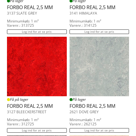
På lager
På lager
FORBO REAL 2,5 MM
FORBO REAL 2,5 MM
3137 SLATE GREY
3141 HIMALAYA
Minimumkøb: 1 m²
Minimumkøb: 1 m²
Varenr.: 313725
Varenr.: 314125
Log ind for at se pris
Log ind for at se pris
Få på lager
På lager
FORBO REAL 2,5 MM
FORBO REAL 2,5 MM
3127 BLEECKERSTREET
2621 DOVE GREY
Minimumkøb: 1 m²
Minimumkøb: 1 m²
Varenr.: 312725
Varenr.: 262125
Log ind for at se pris
Log ind for at se pris