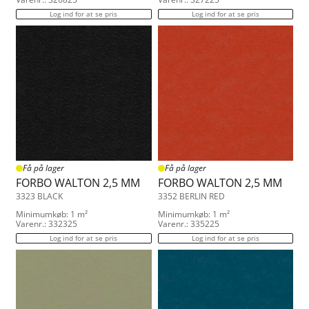
Log ind for at se pris
Log ind for at se pris
Få på lager
Få på lager
FORBO WALTON 2,5 MM
FORBO WALTON 2,5 MM
3323 BLACK
3352 BERLIN RED
Minimumkøb: 1 m²
Minimumkøb: 1 m²
Varenr.: 332325
Varenr.: 335225
Log ind for at se pris
Log ind for at se pris