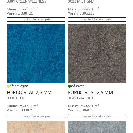
3881 GREEN WELLNESS
3032 MIST GREY
Minimumkøb: 1 m²
Minimumkøb: 1 m²
Varenr.: 388125
Varenr.: 303225
Log ind for at se pris
Log ind for at se pris
Få på lager
På lager
FORBO REAL 2,5 MM
FORBO REAL 2,5 MM
3030 BLUE
3048 GRAPHITE
Minimumkøb: 1 m²
Minimumkøb: 1 m²
Varenr.: 303025
Varenr.: 304825
Log ind for at se pris
Log ind for at se pris