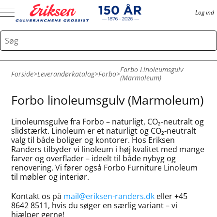
Log ind
Forbo Linoleumsgulv
Forside
>
Leverandørkatalog
>
Forbo
>
(Marmoleum)
Forbo linoleumsgulv (Marmoleum)
Linoleumsgulve fra Forbo – naturligt, CO₂-neutralt og
slidstærkt. Linoleum er et naturligt og CO₂-neutralt
valg til både boliger og kontorer. Hos Eriksen
Randers tilbyder vi linoleum i høj kvalitet med mange
farver og overflader – ideelt til både nybyg og
renovering. Vi fører også Forbo Furniture Linoleum
til møbler og interiør.
Kontakt os på
mail@eriksen-randers.dk
eller +45
8642 8511, hvis du søger en særlig variant – vi
hjælper gerne!