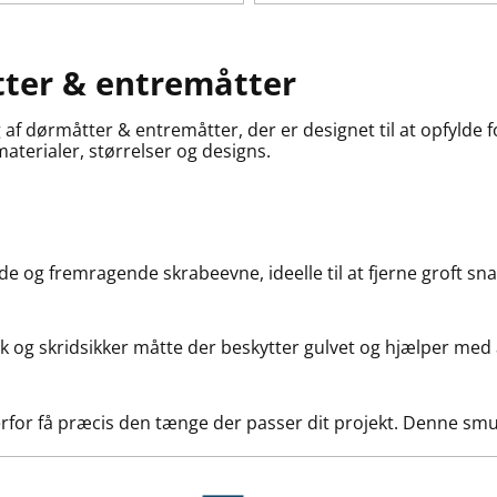
tter & entremåtter
f dørmåtter & entremåtter, der er designet til at opfylde for
materialer, størrelser og designs.
e og fremragende skrabeevne, ideelle til at fjerne groft sna
 og skridsikker måtte der beskytter gulvet og hjælper med
erfor få præcis den tænge der passer dit projekt. Denne s