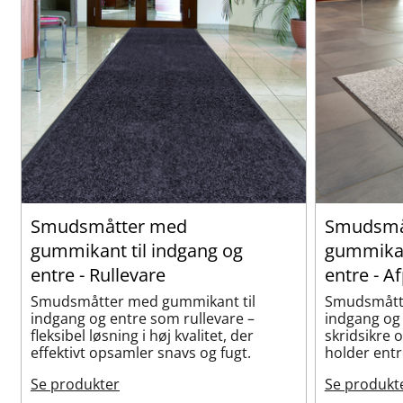
Smudsmåtter med
Smudsmå
gummikant til indgang og
gummikan
entre - Rullevare
entre - A
Smudsmåtter med gummikant til
Smudsmåtte
indgang og entre som rullevare –
indgang og 
fleksibel løsning i høj kvalitet, der
skridsikre 
effektivt opsamler snavs og fugt.
holder ent
Se produkter
Se produkt