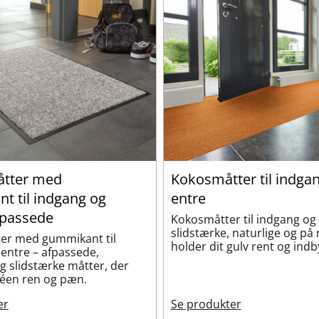
tter med
Kokosmåtter til indga
t til indgang og
entre
fpassede
Kokosmåtter til indgang og 
slidstærke, naturlige og på
r med gummikant til
holder dit gulv rent og ind
entre – afpassede,
og slidstærke måtter, der
réen ren og pæn.
er
Se produkter