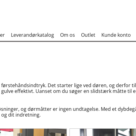
er
Leverandørkatalog
Om os
Outlet
Kunde konto
 førstehåndsindtryk. Det starter lige ved døren, og derfor t
lve effektivt. Uanset om du søger en slidstærk måtte til en 
løsninger, og dørmåtter er ingen undtagelse. Med et dybdegå
 og dit indretning.