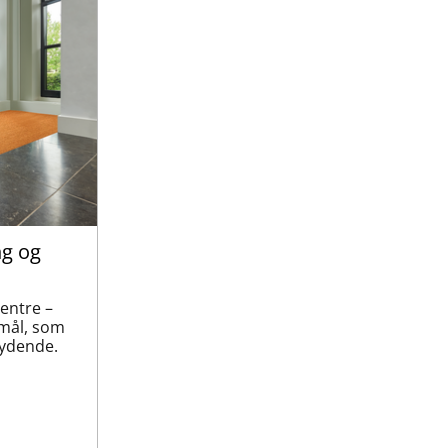
ng og
entre –
 mål, som
bydende.