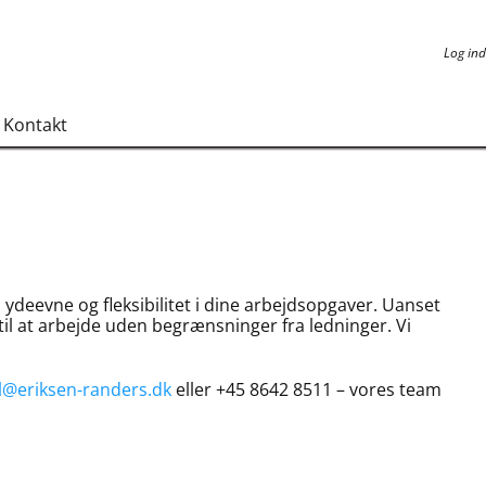
Log ind
Log ind
Kontakt
ydeevne og fleksibilitet i dine arbejdsopgaver. Uanset
til at arbejde uden begrænsninger fra ledninger. Vi
l@eriksen-randers.dk
eller +45 8642 8511 – vores team