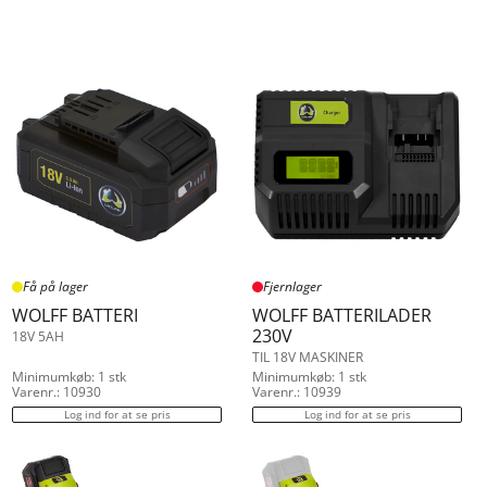
Få på lager
Fjernlager
WOLFF BATTERI
WOLFF BATTERILADER
230V
18V 5AH
TIL 18V MASKINER
Minimumkøb: 1 stk
Minimumkøb: 1 stk
Varenr.: 10930
Varenr.: 10939
Log ind for at se pris
Log ind for at se pris