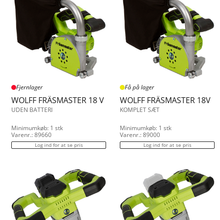
Fjernlager
Få på lager
WOLFF FRÄSMASTER 18 V
WOLFF FRÄSMASTER 18V
UDEN BATTERI
KOMPLET SÆT
Minimumkøb: 1 stk
Minimumkøb: 1 stk
Varenr.: 89660
Varenr.: 89000
Log ind for at se pris
Log ind for at se pris