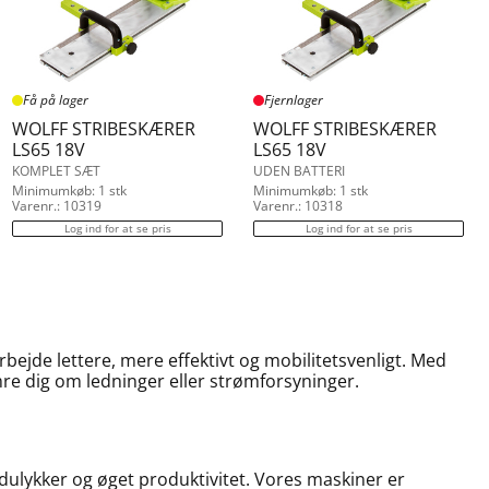
Få på lager
Fjernlager
WOLFF STRIBESKÆRER
WOLFF STRIBESKÆRER
LS65 18V
LS65 18V
KOMPLET SÆT
UDEN BATTERI
Minimumkøb: 1 stk
Minimumkøb: 1 stk
Varenr.: 10319
Varenr.: 10318
Log ind for at se pris
Log ind for at se pris
arbejde lettere, mere effektivt og mobilitetsvenligt. Med
mre dig om ledninger eller strømforsyninger.
ldulykker og øget produktivitet. Vores maskiner er