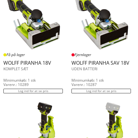
Få på lager
Fjernlager
WOLFF PIRANHA 18V
WOLFF PIRANHA SAV 18V
KOMPLET SÆT
UDEN BATTERI
Minimumkøb: 1 stk
Minimumkøb: 1 stk
Varenr.: 10289
Varenr.: 10287
Log ind for at se pris
Log ind for at se pris