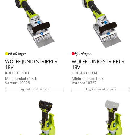
Få på lager
Fjernlager
WOLFF JUNIO STRIPPER
WOLFF JUNIO-STRIPPER
18V
18V
KOMPLET SÆT
UDEN BATTERI
Minimumkøb: 1 stk
Minimumkøb: 1 stk
Varenr.: 10328
Varenr.: 10327
Log ind for at se pris
Log ind for at se pris