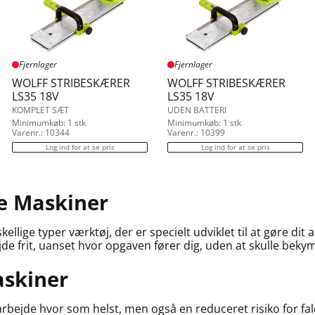
Fjernlager
Fjernlager
WOLFF STRIBESKÆRER
WOLFF STRIBESKÆRER
LS35 18V
LS35 18V
KOMPLET SÆT
UDEN BATTERI
Minimumkøb: 1 stk
Minimumkøb: 1 stk
Varenr.: 10344
Varenr.: 10399
Log ind for at se pris
Log ind for at se pris
ne Maskiner
lige typer værktøj, der er specielt udviklet til at gøre dit 
de frit, uanset hvor opgaven fører dig, uden at skulle beky
askiner
 arbejde hvor som helst, men også en reduceret risiko for fa