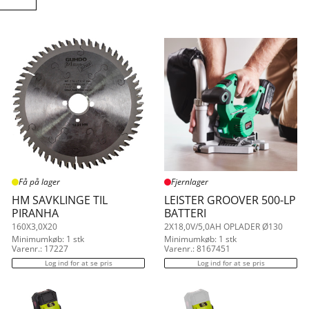
Groover
Få på lager
Fjernlager
HM SAVKLINGE TIL
LEISTER GROOVER 500-LP
PIRANHA
BATTERI
160X3,0X20
2X18,0V/5,0AH OPLADER Ø130
Minimumkøb: 1 stk
Minimumkøb: 1 stk
Varenr.: 17227
Varenr.: 8167451
Log ind for at se pris
Log ind for at se pris