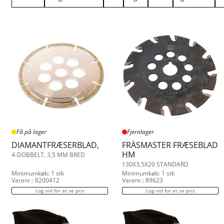
Leister
Batteri maskiner
stk.
0.300
1.00
Fjernlager
Wolff
0.500
Få på lager
1.000
2.000
2.900
3.800
4.500
5.000
5.800
6.500
Få på lager
Fjernlager
DIAMANTFRÆSERBLAD,
FRÄSMASTER FRÆSEBLAD
HM
4-DOBBELT, 3,5 MM BRED
130X3,5X20 STANDARD
Minimumkøb: 1 stk
Minimumkøb: 1 stk
Varenr.: 8200412
Varenr.: 89623
Log ind for at se pris
Log ind for at se pris