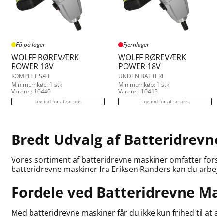
Få på lager
Fjernlager
WOLFF RØREVÆRK
WOLFF RØREVÆRK
POWER 18V
POWER 18V
KOMPLET SÆT
UNDEN BATTERI
Minimumkøb: 1 stk
Minimumkøb: 1 stk
Varenr.: 10440
Varenr.: 10415
Log ind for at se pris
Log ind for at se pris
Bredt Udvalg af Batteridrev
Vores sortiment af batteridrevne maskiner omfatter forskel
batteridrevne maskiner fra Eriksen Randers kan du arbej
Fordele ved Batteridrevne M
Med batteridrevne maskiner får du ikke kun frihed til at