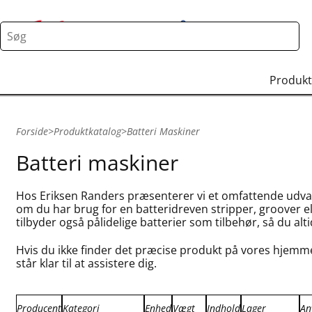
Produkt
Forside
>
Produktkatalog
>
Batteri Maskiner
Batteri maskiner
Hos Eriksen Randers præsenterer vi et omfattende udvalg 
om du har brug for en batteridreven stripper, groover ell
tilbyder også pålidelige batterier som tilbehør, så du alt
Hvis du ikke finder det præcise produkt på vores hjemme
står klar til at assistere dig.
Producent
Kategori
Enhed
Vægt
Indhold
Lager
An