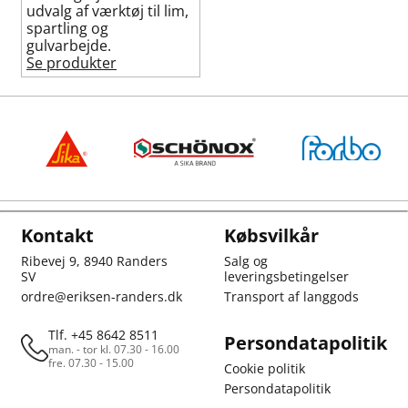
udvalg af værktøj til lim,
spartling og
gulvarbejde.
Se produkter
Kontakt
Købsvilkår
Ribevej 9, 8940 Randers
Salg og
SV
leveringsbetingelser
ordre@eriksen-randers.dk
Transport af langgods
Tlf. +45 8642 8511
Persondatapolitik
man. - tor kl. 07.30 - 16.00
fre. 07.30 - 15.00
Cookie politik
Persondatapolitik