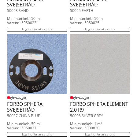
SVEJSETRÅD
SVEJSETRÅD
50023 SAND
50025 EARTH
Minimumkøb: 50 m
Minimumkøb: 50 m
Varenr.: 5050023
Varenr.: 5050025
Log ind for at se pris
Log ind for at se pris
Fjernlager
Fjernlager
FORBO SPHERA
FORBO SPHERA ELEMENT
SVEJSETRÅD
2,0 R9
50037 CHINA BLUE
50008 SILVER GREY
Minimumkøb: 50 m
Minimumkøb: 1 m²
Varenr.: 5050037
Varenr.: 5000820
Log ind for at se pris
Log ind for at se pris