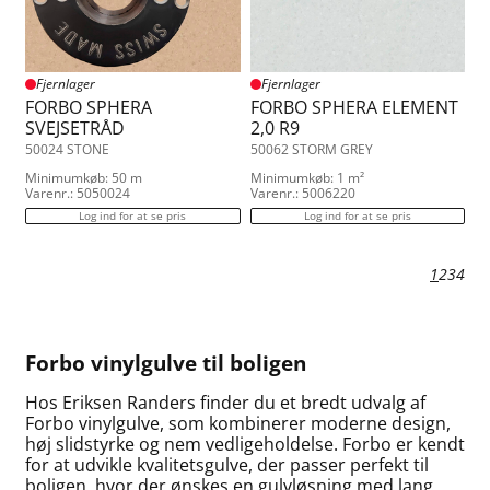
Fjernlager
Fjernlager
FORBO SPHERA
FORBO SPHERA ELEMENT
SVEJSETRÅD
2,0 R9
50024 STONE
50062 STORM GREY
Minimumkøb: 50 m
Minimumkøb: 1 m²
Varenr.: 5050024
Varenr.: 5006220
Log ind for at se pris
Log ind for at se pris
1
2
3
4
Forbo vinylgulve til boligen
Hos Eriksen Randers finder du et bredt udvalg af
Forbo vinylgulve, som kombinerer moderne design,
høj slidstyrke og nem vedligeholdelse. Forbo er kendt
for at udvikle kvalitetsgulve, der passer perfekt til
boligen, hvor der ønskes en gulvløsning med lang