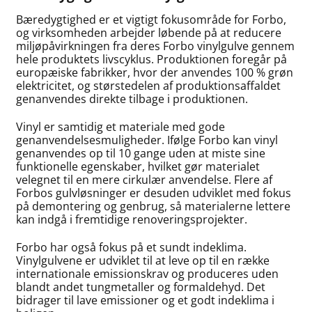
Bæredygtighed er et vigtigt fokusområde for Forbo,
og virksomheden arbejder løbende på at reducere
miljøpåvirkningen fra deres Forbo vinylgulve gennem
hele produktets livscyklus. Produktionen foregår på
europæiske fabrikker, hvor der anvendes 100 % grøn
elektricitet, og størstedelen af produktionsaffaldet
genanvendes direkte tilbage i produktionen.
Vinyl er samtidig et materiale med gode
genanvendelsesmuligheder. Ifølge Forbo kan vinyl
genanvendes op til 10 gange uden at miste sine
funktionelle egenskaber, hvilket gør materialet
velegnet til en mere cirkulær anvendelse. Flere af
Forbos gulvløsninger er desuden udviklet med fokus
på demontering og genbrug, så materialerne lettere
kan indgå i fremtidige renoveringsprojekter.
Forbo har også fokus på et sundt indeklima.
Vinylgulvene er udviklet til at leve op til en række
internationale emissionskrav og produceres uden
blandt andet tungmetaller og formaldehyd. Det
bidrager til lave emissioner og et godt indeklima i