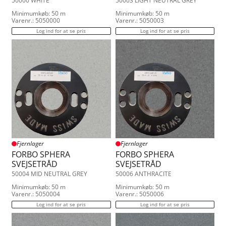
50000 WHITE
50003 LIGHT NEUTRAL GREY
Minimumkøb: 50 m
Minimumkøb: 50 m
Varenr.: 5050000
Varenr.: 5050003
Log ind for at se pris
Log ind for at se pris
Fjernlager
Fjernlager
FORBO SPHERA
FORBO SPHERA
SVEJSETRÅD
SVEJSETRÅD
50004 MID NEUTRAL GREY
50006 ANTHRACITE
Minimumkøb: 50 m
Minimumkøb: 50 m
Varenr.: 5050004
Varenr.: 5050006
Log ind for at se pris
Log ind for at se pris