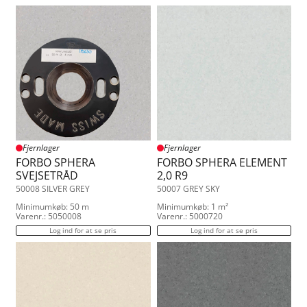
Fjernlager
Fjernlager
FORBO SPHERA
FORBO SPHERA ELEMENT
SVEJSETRÅD
2,0 R9
50008 SILVER GREY
50007 GREY SKY
Minimumkøb: 50 m
Minimumkøb: 1 m²
Varenr.: 5050008
Varenr.: 5000720
Log ind for at se pris
Log ind for at se pris