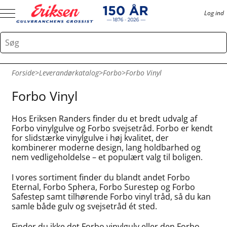
Log ind
Forside
>
Leverandørkatalog
>
Forbo
>
Forbo Vinyl
Forbo Vinyl
Hos Eriksen Randers finder du et bredt udvalg af
Forbo vinylgulve og Forbo svejsetråd. Forbo er kendt
for slidstærke vinylgulve i høj kvalitet, der
kombinerer moderne design, lang holdbarhed og
nem vedligeholdelse – et populært valg til boligen.
I vores sortiment finder du blandt andet Forbo
Eternal, Forbo Sphera, Forbo Surestep og Forbo
Safestep samt tilhørende Forbo vinyl tråd, så du kan
samle både gulv og svejsetråd ét sted.
Finder du ikke det Forbo vinylgulv eller den Forbo