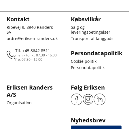
Kontakt
Købsvilkår
Ribevej 9, 8940 Randers
Salg og
SV
leveringsbetingelser
ordre@eriksen-randers.dk
Transport af langgods
Tlf. +45 8642 8511
Persondatapolitik
man. - tor kl. 07.30 - 16.00
fre. 07.30 - 15.00
Cookie politik
Persondatapolitik
Eriksen Randers
Følg Eriksen
A/S
Organisation
Nyhedsbrev