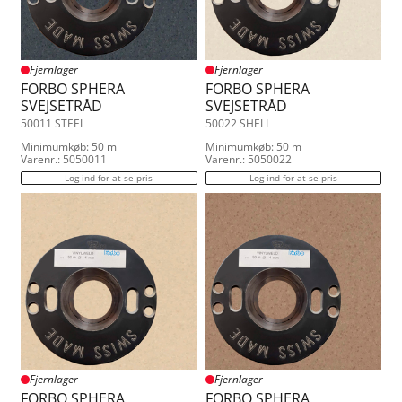
Fjernlager
Fjernlager
FORBO SPHERA
FORBO SPHERA
SVEJSETRÅD
SVEJSETRÅD
50011 STEEL
50022 SHELL
Minimumkøb: 50 m
Minimumkøb: 50 m
Varenr.: 5050011
Varenr.: 5050022
Log ind for at se pris
Log ind for at se pris
Fjernlager
Fjernlager
FORBO SPHERA
FORBO SPHERA