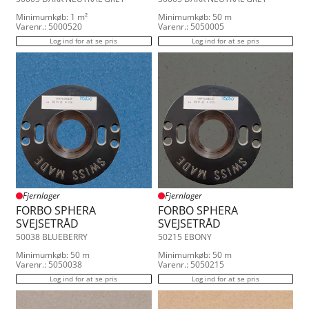
Minimumkøb: 1 m²
Minimumkøb: 50 m
Varenr.: 5000520
Varenr.: 5050005
Log ind for at se pris
Log ind for at se pris
Fjernlager
Fjernlager
FORBO SPHERA
FORBO SPHERA
SVEJSETRÅD
SVEJSETRÅD
50038 BLUEBERRY
50215 EBONY
Minimumkøb: 50 m
Minimumkøb: 50 m
Varenr.: 5050038
Varenr.: 5050215
Log ind for at se pris
Log ind for at se pris