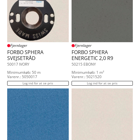
Fjernlager
Fjernlager
FORBO SPHERA
FORBO SPHERA
SVEJSETRÅD
ENERGETIC 2,0 R9
50017 IVORY
50215 EBONY
Minimumkøb: 50 m
Minimumkøb: 1 m²
Varenr.: 5050017
Varenr.: 5021520
Log ind for at se pris
Log ind for at se pris