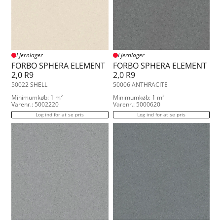
Fjernlager
Fjernlager
FORBO SPHERA ELEMENT
FORBO SPHERA ELEMENT
2,0 R9
2,0 R9
50022 SHELL
50006 ANTHRACITE
Minimumkøb: 1 m²
Minimumkøb: 1 m²
Varenr.: 5002220
Varenr.: 5000620
Log ind for at se pris
Log ind for at se pris