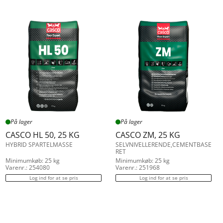
På lager
På lager
CASCO HL 50, 25 KG
CASCO ZM, 25 KG
HYBRID SPARTELMASSE
SELVNIVELLERENDE,CEMENTBASE
RET
Minimumkøb: 25 kg
Minimumkøb: 25 kg
Varenr.: 254080
Varenr.: 251968
Log ind for at se pris
Log ind for at se pris