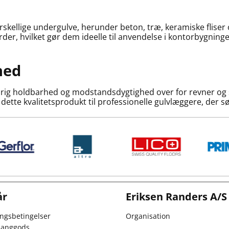
rskellige undergulve, herunder beton, træ, keramiske flise
rder, hvilket gør dem ideelle til anvendelse i kontorbygninge
hed
ig holdbarhed og modstandsdygtighed over for revner og sk
e dette kvalitetsprodukt til professionelle gulvlæggere, der sø
år
Eriksen Randers A/S
ingsbetingelser
Organisation
 langgods