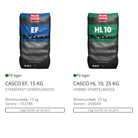
På lager
På lager
CASCO EF, 15 KG
CASCO HL 10, 25 KG
STANDFAST SPARTELMASSE
HYBRID SPARTELMASSE
Minimumkøb: 15 kg
Minimumkøb: 25 kg
Varenr.: 153786
Varenr.: 254049
Log ind for at se pris
Log ind for at se pris