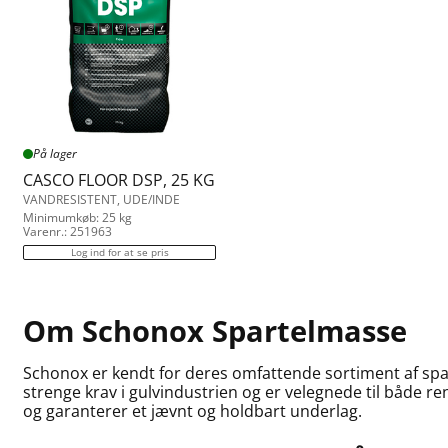
På lager
CASCO FLOOR DSP, 25 KG
VANDRESISTENT, UDE/INDE
Minimumkøb: 25 kg
Varenr.: 251963
Log ind for at se pris
Om Schonox Spartelmasse
Schonox er kendt for deres omfattende sortiment af spart
strenge krav i gulvindustrien og er velegnede til både 
og garanterer et jævnt og holdbart underlag.