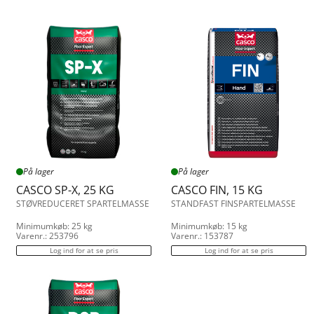
Schönox Spartelmasse
kg
15
15.00
På lager
25
25.00
På lager
På lager
CASCO SP-X, 25 KG
CASCO FIN, 15 KG
STØVREDUCERET SPARTELMASSE
STANDFAST FINSPARTELMASSE
Minimumkøb: 25 kg
Minimumkøb: 15 kg
Varenr.: 253796
Varenr.: 153787
Log ind for at se pris
Log ind for at se pris