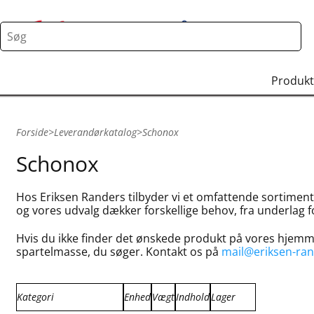
Produkt
Forside
>
Leverandørkatalog
>
Schonox
Schonox
Hos Eriksen Randers tilbyder vi et omfattende sortiment a
og vores udvalg dækker forskellige behov, fra underlag f
Hvis du ikke finder det ønskede produkt på vores hjemme
spartelmasse, du søger. Kontakt os på
mail@eriksen-ran
Kategori
Enhed
Vægt
Indhold
Lager