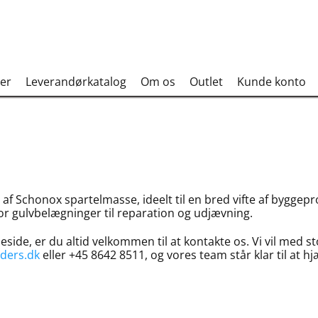
er
Leverandørkatalog
Om os
Outlet
Kunde konto
f Schonox spartelmasse, ideelt til en bred vifte af byggepro
or gulvbelægninger til reparation og udjævning.
side, er du altid velkommen til at kontakte os. Vi vil med 
ders.dk
eller +45 8642 8511, og vores team står klar til at h