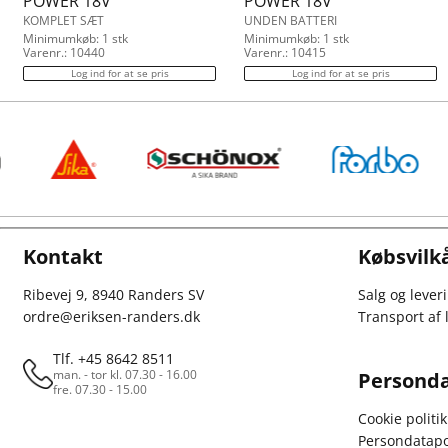
POWER 18V
POWER 18V
KOMPLET SÆT
UNDEN BATTERI
Minimumkøb: 1 stk
Minimumkøb: 1 stk
Varenr.: 10440
Varenr.: 10415
Log ind for at se pris
Log ind for at se pris
Kontakt
Købsvilk
Ribevej 9, 8940 Randers SV
Salg og lever
ordre@eriksen-randers.dk
Transport af
Tlf. +45 8642 8511
man. - tor kl. 07.30 - 16.00
Personda
fre. 07.30 - 15.00
Cookie politik
Persondatapol