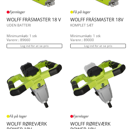
Fjernlager
Få på lager
WOLFF FRÄSMASTER 18 V
WOLFF FRÄSMASTER 18V
UDEN BATTERI
KOMPLET SÆT
Minimumkøb: 1 stk
Minimumkøb: 1 stk
Varenr.: 89660
Varenr.: 89000
Log ind for at se pris
Log ind for at se pris
Få på lager
Fjernlager
WOLFF RØREVÆRK
WOLFF RØREVÆRK