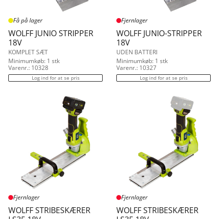
Få på lager
Fjernlager
WOLFF JUNIO STRIPPER
WOLFF JUNIO-STRIPPER
18V
18V
KOMPLET SÆT
UDEN BATTERI
Minimumkøb: 1 stk
Minimumkøb: 1 stk
Varenr.: 10328
Varenr.: 10327
Log ind for at se pris
Log ind for at se pris
Fjernlager
Fjernlager
WOLFF STRIBESKÆRER
WOLFF STRIBESKÆRER