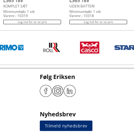
LS65 18V
LS65 18V
KOMPLET SÆT
UDEN BATTERI
Minimumkøb: 1 stk
Minimumkøb: 1 stk
Varenr.: 10319
Varenr.: 10318
Log ind for at se pris
Log ind for at se pris
Følg Eriksen
Nyhedsbrev
Tilmeld nyhedsbrev