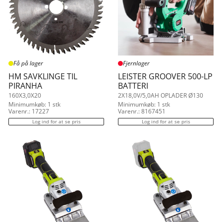
Få på lager
Fjernlager
HM SAVKLINGE TIL
LEISTER GROOVER 500-LP
PIRANHA
BATTERI
160X3,0X20
2X18,0V/5,0AH OPLADER Ø130
Minimumkøb: 1 stk
Minimumkøb: 1 stk
Varenr.: 17227
Varenr.: 8167451
Log ind for at se pris
Log ind for at se pris