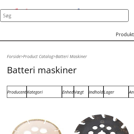
Produkt
Forside
>
Product Catalog
>
Batteri Maskiner
Batteri maskiner
Producent
Kategori
Enhed
Vægt
Indhold
Lager
An
Leister
Batteri maskiner
stk.
0.300
1.00
Fjernlager
Wolff
0.500
Få på lager
1.000
2.000
2.900
3.800