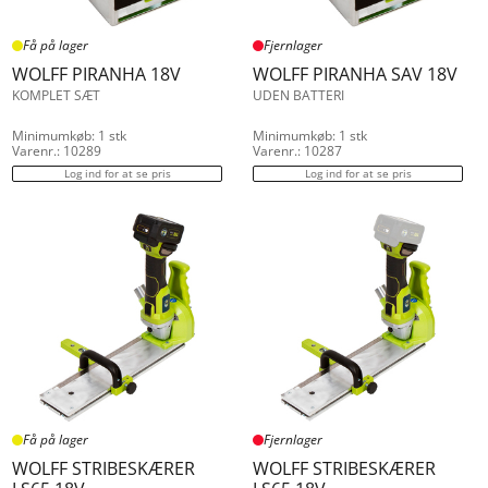
Få på lager
Fjernlager
WOLFF PIRANHA 18V
WOLFF PIRANHA SAV 18V
KOMPLET SÆT
UDEN BATTERI
Minimumkøb: 1 stk
Minimumkøb: 1 stk
Varenr.: 10289
Varenr.: 10287
Log ind for at se pris
Log ind for at se pris
Få på lager
Fjernlager
WOLFF STRIBESKÆRER
WOLFF STRIBESKÆRER