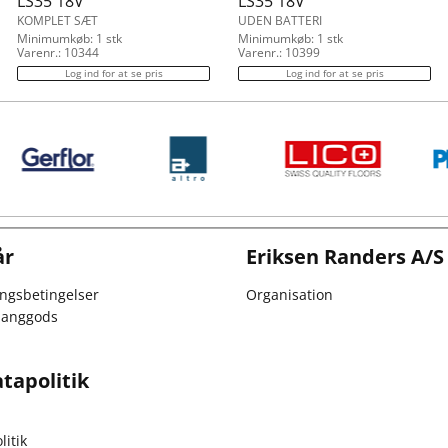
LS35 18V
LS35 18V
KOMPLET SÆT
UDEN BATTERI
Minimumkøb: 1 stk
Minimumkøb: 1 stk
Varenr.: 10344
Varenr.: 10399
Log ind for at se pris
Log ind for at se pris
år
Eriksen Randers A/S
ingsbetingelser
Organisation
 langgods
tapolitik
itik