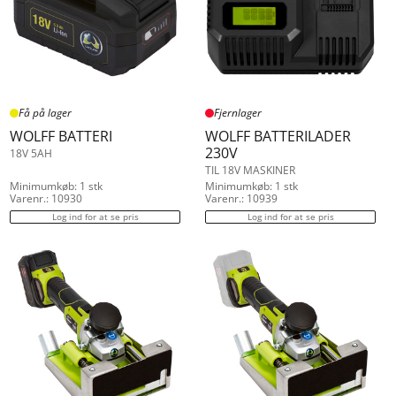
Få på lager
Fjernlager
WOLFF BATTERI
WOLFF BATTERILADER
230V
18V 5AH
TIL 18V MASKINER
Minimumkøb: 1 stk
Minimumkøb: 1 stk
Varenr.: 10930
Varenr.: 10939
Log ind for at se pris
Log ind for at se pris