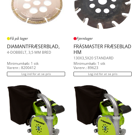
4.500
5.000
5.800
6.500
Få på lager
Fjernlager
DIAMANTFRÆSERBLAD,
FRÄSMASTER FRÆSEBLAD
HM
4-DOBBELT, 3,5 MM BRED
130X3,5X20 STANDARD
Minimumkøb: 1 stk
Minimumkøb: 1 stk
Varenr.: 8200412
Varenr.: 89623
Log ind for at se pris
Log ind for at se pris