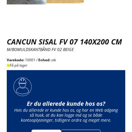
CANCUN SISAL FV 07 140X200 CM
M/BOMULDSKANTBÅND FV 02 BEIGE
Varekode:
10001 /
Enhed:
stk
Få på lager
Er du allerede kunde hos os?
Hvis du allerede er kunde hos os, og har en Web adgang
så husk, at du kan logge ind og se både
kontooplysninger, tidligere ordre og meget mere.