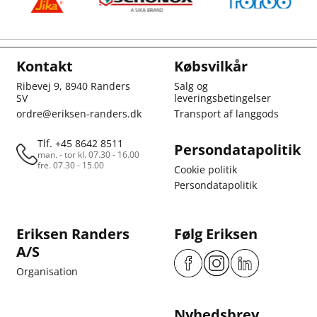
Kontakt
Købsvilkår
Ribevej 9, 8940 Randers
Salg og
SV
leveringsbetingelser
ordre@eriksen-randers.dk
Transport af langgods
Tlf. +45 8642 8511
Persondatapolitik
man. - tor kl. 07.30 - 16.00
fre. 07.30 - 15.00
Cookie politik
Persondatapolitik
Eriksen Randers
Følg Eriksen
A/S
Organisation
Nyhedsbrev