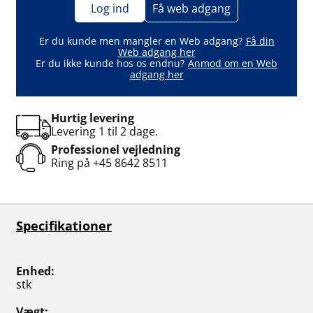
Log ind
Få web adgang
Er du kunde men mangler en Web adgang?
Få din
Web adgang her
Er du ikke kunde hos os endnu?
Anmod om en Web
adgang her
Hurtig levering
Levering 1 til 2 dage.
Professionel vejledning
Ring på
+45 8642 8511
Specifikationer
Enhed
stk
Vægt