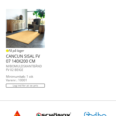
Få på lager
CANCUN SISAL FV
07 140X200 CM
M/BOMULDSKANTBÅND
FV 02 BEIGE
Minimumkøb: 1 stk
Varenr.: 10001
Log ind for at se pris