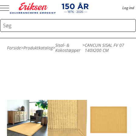
Log ind
Sisal- &
>
CANCUN SISAL FV 07
Forside
>
Produktkatalog
>
Kokostæpper
140X200 CM