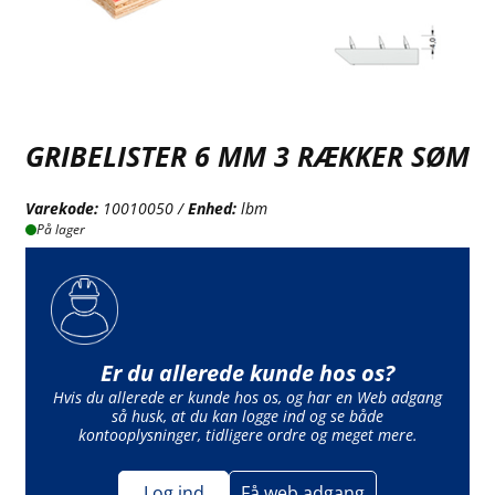
GRIBELISTER 6 MM 3 RÆKKER SØM
Varekode:
10010050 /
Enhed:
lbm
På lager
Er du allerede kunde hos os?
Hvis du allerede er kunde hos os, og har en Web adgang
så husk, at du kan logge ind og se både
kontooplysninger, tidligere ordre og meget mere.
Log ind
Få web adgang