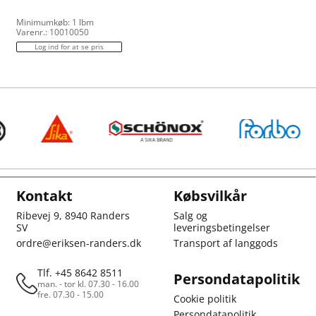
Minimumkøb: 1 lbm
Varenr.: 10010050
Log ind for at se pris
Kontakt
Købsvilkår
Ribevej 9, 8940 Randers
Salg og
SV
leveringsbetingelser
ordre@eriksen-randers.dk
Transport af langgods
Tlf. +45 8642 8511
Persondatapolitik
man. - tor kl. 07.30 - 16.00
fre. 07.30 - 15.00
Cookie politik
Persondatapolitik