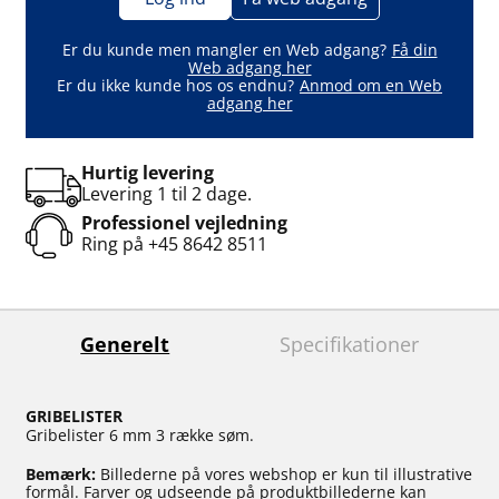
Er du kunde men mangler en Web adgang?
Få din
Web adgang her
Er du ikke kunde hos os endnu?
Anmod om en Web
adgang her
Hurtig levering
Levering 1 til 2 dage.
Professionel vejledning
Ring på
+45 8642 8511
Generelt
Specifikationer
GRIBELISTER
Gribelister 6 mm 3 række søm.
Bemærk:
Billederne på vores webshop er kun til illustrative
formål. Farver og udseende på produktbillederne kan