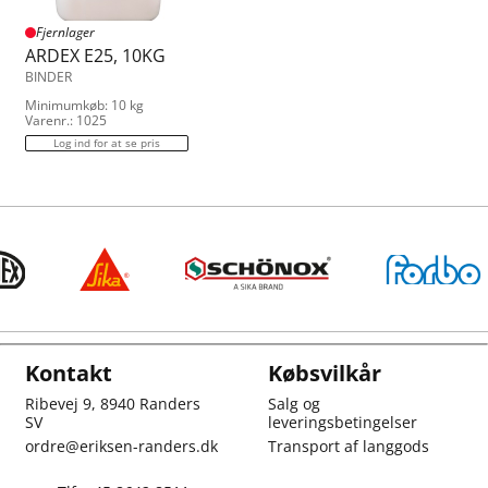
Fjernlager
ARDEX E25, 10KG
BINDER
Minimumkøb: 10 kg
Varenr.: 1025
Log ind for at se pris
Kontakt
Købsvilkår
Ribevej 9, 8940 Randers
Salg og
SV
leveringsbetingelser
ordre@eriksen-randers.dk
Transport af langgods