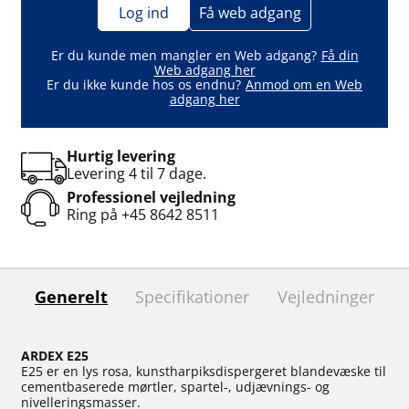
Log ind
Få web adgang
Er du kunde men mangler en Web adgang?
Få din
Web adgang her
Er du ikke kunde hos os endnu?
Anmod om en Web
adgang her
Hurtig levering
Levering 4 til 7 dage.
Professionel vejledning
Ring på
+45 8642 8511
Generelt
Specifikationer
Vejledninger
ARDEX E25
E25 er en lys rosa, kunstharpiksdispergeret blandevæske til
cementbaserede mørtler, spartel-, udjævnings- og
nivelleringsmasser.