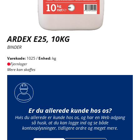
ARDEX E25, 10KG
BINDER
Varekode:
1025 /
Enhed:
kg
Fjernlager
Mere kan skaffes
Er du allerede kunde hos os?
Hvis du allerede er kunde hos os, og har en Web adgang
så husk, at du kan logge ind og se både
kontooplysninger, tidligere ordre og meget mere.