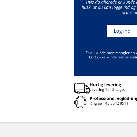
Hvis du allerede er kunde
husk, at du kan logge ind og 
ordre o
Log ind
Er du kunde men mangler en
Er du ikke kunde hos os end
Hurtig levering
Levering 1 til 2 dage.
Professionel vejlednin
Ring på
+45 8642 8511