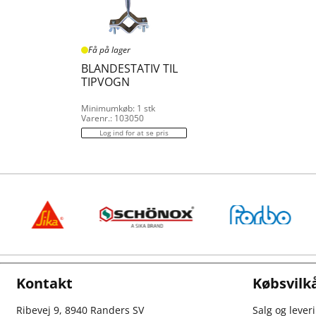
Få på lager
BLANDESTATIV TIL
TIPVOGN
Minimumkøb: 1 stk
Varenr.: 103050
Log ind for at se pris
Kontakt
Købsvilk
Ribevej 9, 8940 Randers SV
Salg og lever