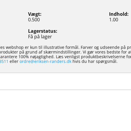
Vægt
Indhold
0.500
1.00
Lagerstatus
Få på lager
es webshop er kun til illustrative formål. Farver og udseende på p
e produkter på grund af skærmindstillinger. Vi gør vores bedste for 
 garantere 100% nøjagtighed. Læs venligst produktbeskrivelserne for
8511
eller
ordre@eriksen-randers.dk
hvis du har spørgsmål.