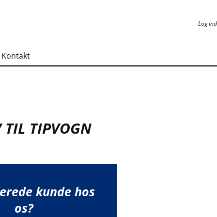
Log ind
Log ind
Kontakt
 TIL TIPVOGN
lerede kunde hos
os?