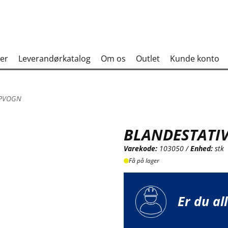
er
Leverandørkatalog
Om os
Outlet
Kunde konto
IPVOGN
BLANDESTATIV
Varekode:
103050 /
Enhed:
stk
Få på lager
Er du al