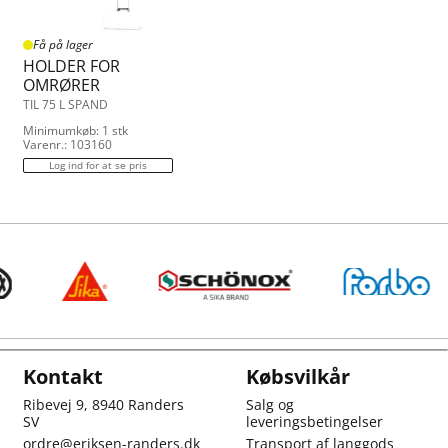
Få på lager
HOLDER FOR
OMRØRER
TIL 75 L SPAND
Minimumkøb: 1 stk
Varenr.: 103160
Log ind for at se pris
Kontakt
Købsvilkår
Ribevej 9, 8940 Randers
Salg og
SV
leveringsbetingelser
ordre@eriksen-randers.dk
Transport af langgods