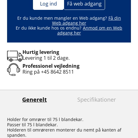
Log ind
Få web adgang
Er du kunde men mangler en Web adgang?
Få din
Web adgang her
Er du ikke kunde hos os endnu?
Anmod om en Web
adgang her
Hurtig levering
Levering 1 til 2 dage.
Professionel vejledning
Ring på
+45 8642 8511
Generelt
Specifikationer
Holder for omrører til 75 l blandekar.
Passer til 75 l blandekar.
Holderen til omrøreren monterer du nemt på kanten af
spanden.