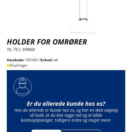
HOLDER FOR OMRØRER
TIL 75 L SPAND
Varekode:
103160 /
Enhed:
stk
Få på lager
Er du allerede kunde hos os?
Hvis du allerede er kunde hos os, og har en Web adgang
så husk, at du kan logge ind og se både
kontooplysninger, tidligere ordre og meget mere.