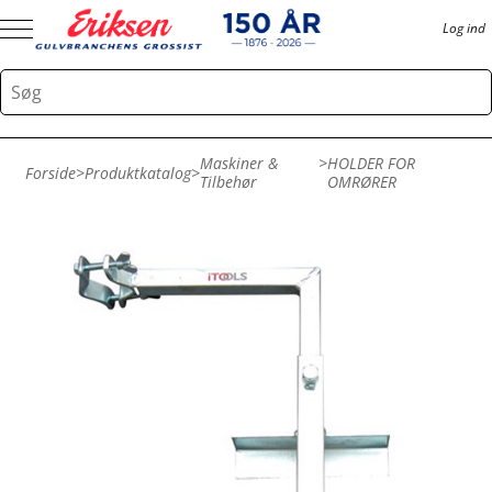
Log ind
Maskiner &
>
HOLDER FOR
Forside
>
Produktkatalog
>
Tilbehør
OMRØRER