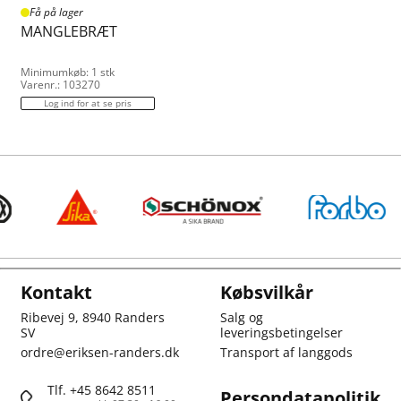
Få på lager
MANGLEBRÆT
Minimumkøb: 1 stk
Varenr.: 103270
Log ind for at se pris
Kontakt
Købsvilkår
Ribevej 9, 8940 Randers
Salg og
SV
leveringsbetingelser
ordre@eriksen-randers.dk
Transport af langgods
Tlf. +45 8642 8511
Persondatapolitik