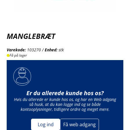
MANGLEBRÆT
Varekode:
103270 /
Enhed:
stk
Få på lager
Er du allerede kunde hos os?
Hvis du allerede er kunde hos os, og har en Web adgang
så husk, at du kan logge ind og se både
kontooplysninger, tidligere ordre og meget mere.
Log ind
Få web adgang