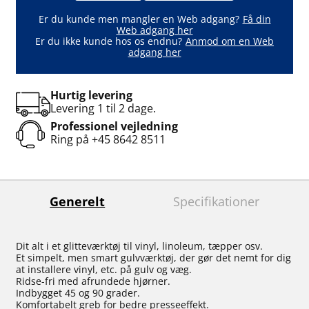
Er du kunde men mangler en Web adgang?
Få din
Web adgang her
Er du ikke kunde hos os endnu?
Anmod om en Web
adgang her
Hurtig levering
Levering 1 til 2 dage.
Professionel vejledning
Ring på
+45 8642 8511
Generelt
Specifikationer
Dit alt i et glitteværktøj til vinyl, linoleum, tæpper osv.
Et simpelt, men smart gulvværktøj, der gør det nemt for dig
at installere vinyl, etc. på gulv og væg.
Ridse-fri med afrundede hjørner.
Indbygget 45 og 90 grader.
Komfortabelt greb for bedre presseeffekt.