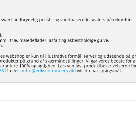
svært nedbrydelig polish- og vandbaserede sealers på rekordtid.
d.
mmi, træ, maledeflader, asfalt og asbestholdige gulve.
m.
es webshop er kun til illustrative formål. Farver og udseende på p
e produkter på grund af skærmindstillinger. Vi gør vores bedste for 
 garantere 100% nøjagtighed. Læs venligst produktbeskrivelserne for
8511
eller
ordre@eriksen-randers.dk
hvis du har spørgsmål.