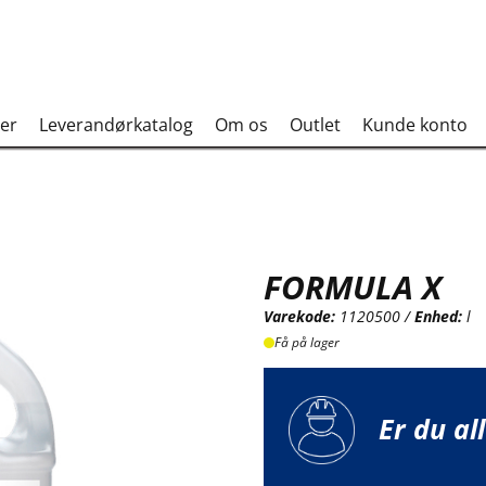
er
Leverandørkatalog
Om os
Outlet
Kunde konto
FORMULA X
Varekode:
1120500 /
Enhed:
l
Få på lager
Er du al