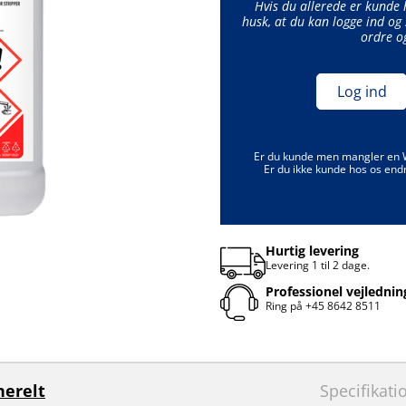
Hvis du allerede er kunde
husk, at du kan logge ind og 
ordre o
Log ind
Er du kunde men mangler en
Er du ikke kunde hos os end
Hurtig levering
Levering 1 til 2 dage.
Professionel vejlednin
Ring på
+45 8642 8511
erelt
Specifikati