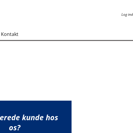
Log ind
Log ind
Kontakt
lerede kunde hos
os?