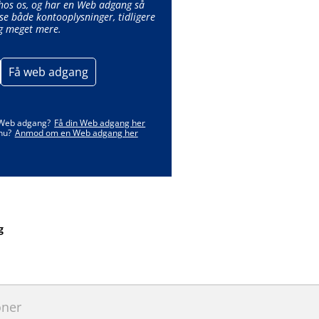
 hos os, og har en Web adgang så
se både kontooplysninger, tidligere
g meget mere.
Få web adgang
 Web adgang?
Få din Web adgang her
nu?
Anmod om en Web adgang her
g
oner