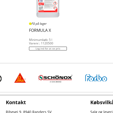
Få på lager
FORMULA X
Minimumkøb: 5 l
Varenr.: 1120500
Log ind for at se pris
Kontakt
Købsvilk
Ribevej 9, 8940 Randers SV
Salg og lever