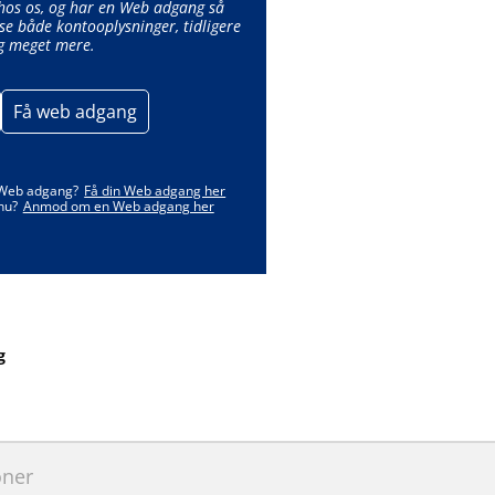
 hos os, og har en Web adgang så
se både kontooplysninger, tidligere
g meget mere.
Få web adgang
 Web adgang?
Få din Web adgang her
nu?
Anmod om en Web adgang her
g
oner