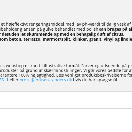
et højeffektivt rengøringsmiddel med lav ph-værdi til dalig vask af 
 bibeholder glansen på gulve behandlet med polish
Kan bruges på al
r desuden let skummende og med en behagelig duft af citrus.
såsom beton, terrazzo, marmor/split, klinker, granit, vinyl og lin
es webshop er kun til illustrative formål. Farver og udseende på p
e produkter på grund af skærmindstillinger. Vi gør vores bedste for 
 garantere 100% nøjagtighed. Læs venligst produktbeskrivelserne for
8511
eller
ordre@eriksen-randers.dk
hvis du har spørgsmål.