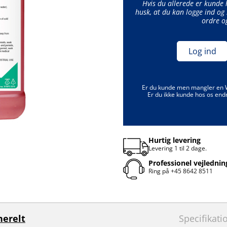
Hvis du allerede er kunde
husk, at du kan logge ind og 
ordre o
Log ind
Er du kunde men mangler en
Er du ikke kunde hos os end
Hurtig levering
Levering 1 til 2 dage.
Professionel vejlednin
Ring på
+45 8642 8511
erelt
Specifikati