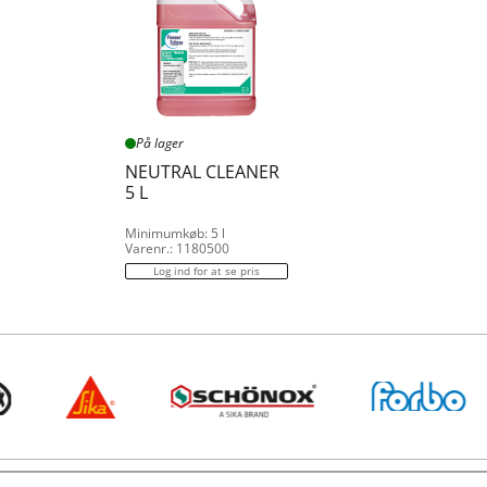
På lager
NEUTRAL CLEANER
5 L
Minimumkøb: 5 l
Varenr.: 1180500
Log ind for at se pris