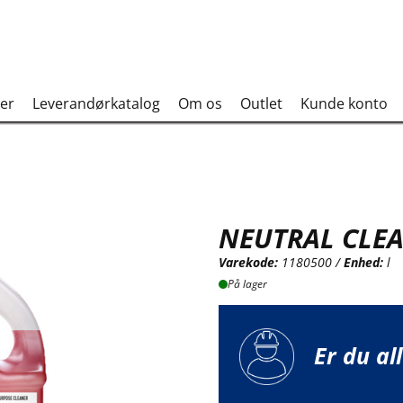
er
Leverandørkatalog
Om os
Outlet
Kunde konto
NEUTRAL CLEA
Varekode:
1180500 /
Enhed:
l
På lager
Er du al