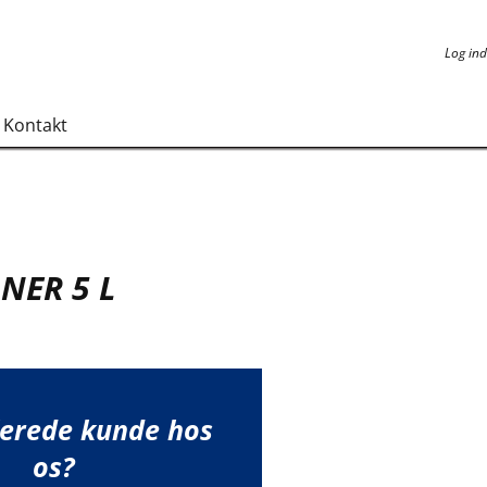
Log ind
Log ind
Kontakt
NER 5 L
lerede kunde hos
os?