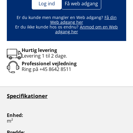
Log ind
Få web adgang
Er du kunde men mangler en Web adgang?
Få din
Web adgang her
Er du ikke kunde hos os endnu?
Anmod om en Web
adgang her
Hurtig levering
Levering 1 til 2 dage.
Professionel vejledning
Ring på
+45 8642 8511
Specifikationer
Enhed
m²
Bredde