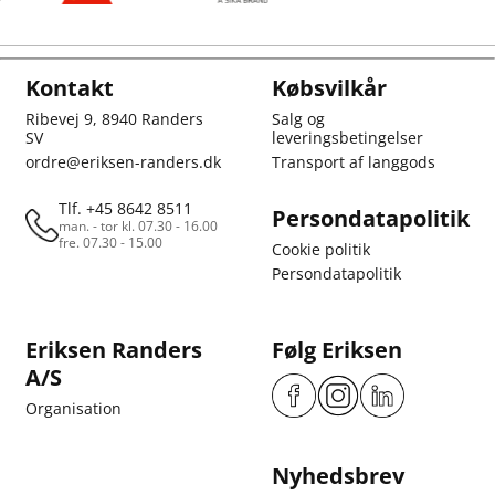
Kontakt
Købsvilkår
Ribevej 9, 8940 Randers
Salg og
SV
leveringsbetingelser
ordre@eriksen-randers.dk
Transport af langgods
Tlf. +45 8642 8511
Persondatapolitik
man. - tor kl. 07.30 - 16.00
fre. 07.30 - 15.00
Cookie politik
Persondatapolitik
Eriksen Randers
Følg Eriksen
A/S
Organisation
Nyhedsbrev