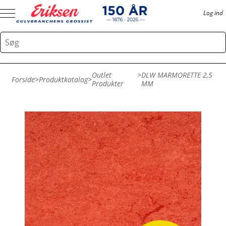
Log ind
Outlet
>
DLW MARMORETTE 2,5
Forside
>
Produktkatalog
>
Produkter
MM