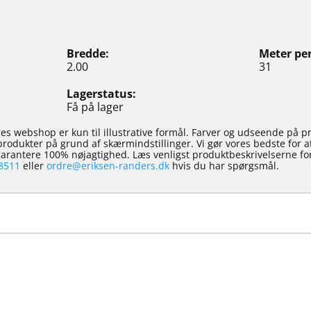
Bredde
Meter per
2.00
31
Lagerstatus
Få på lager
es webshop er kun til illustrative formål. Farver og udseende på p
e produkter på grund af skærmindstillinger. Vi gør vores bedste for 
 garantere 100% nøjagtighed. Læs venligst produktbeskrivelserne for
8511
eller
ordre@eriksen-randers.dk
hvis du har spørgsmål.