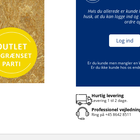
Hvis du allerede er kunde
husk, at du kan logge ind og 
ordre o
Log ind
Er du kunde men mangler en
Er du ikke kunde hos os end
Hurtig levering
Levering 1 til 2 dage.
Professionel vejlednin
Ring på
+45 8642 8511