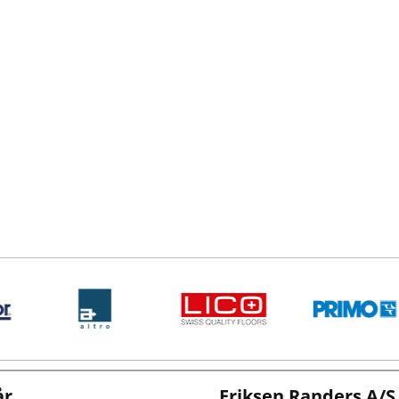
år
Eriksen Randers A/S