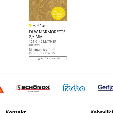
Få på lager
DLW MARMORETTE
2,5 MM
121-0140 LEATHER
BROWN
Minimumkøb: 1 m²
Varenr.: 12114025
Log ind for at se pris
Kontakt
Købsvilk