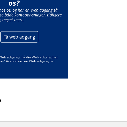
os?
 hos os, og har en Web adgang så
se både kontooplysninger, tidligere
g meget mere.
Få web adgang
 Web adgang?
Få din Web adgang her
nu?
Anmod om en Web adgang her
g