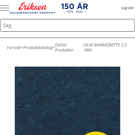
Log ind
Outlet
>
DLW MARMORETTE 2,5
Forside
>
Produktkatalog
>
Produkter
MM