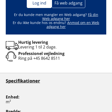
Log ind
Få web adgang
Er du kunde men mangler en Web adgang?
Få din
Web adgang her
Er du ikke kunde hos os endnu?
Anmod om en Web
adgang her
Hurtig levering
Levering 1 til 2 dage.
Professionel vejledning
Ring på
+45 8642 8511
Specifikationer
Enhed
m²
Bredde