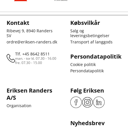
Kontakt
Købsvilkår
Ribevej 9, 8940 Randers
Salg og
SV
leveringsbetingelser
ordre@eriksen-randers.dk
Transport af langgods
Tlf. +45 8642 8511
Persondatapolitik
man. - tor kl. 07.30 - 16.00
fre. 07.30 - 15.00
Cookie politik
Persondatapolitik
Eriksen Randers
Følg Eriksen
A/S
Organisation
Nyhedsbrev