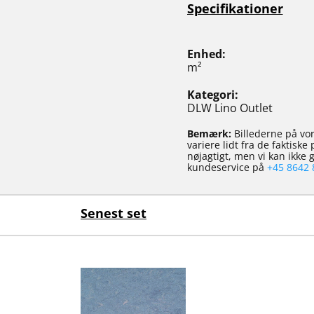
Specifikationer
Enhed
m²
Kategori
DLW Lino Outlet
Bemærk:
Billederne på vor
variere lidt fra de faktisk
nøjagtigt, men vi kan ikke
kundeservice på
+45 8642 
Senest set