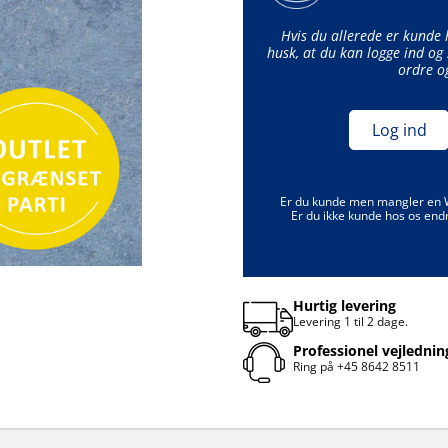
Hvis du allerede er kunde
husk, at du kan logge ind og 
ordre o
Log ind
Er du kunde men mangler en
Er du ikke kunde hos os end
Hurtig levering
Levering 1 til 2 dage.
Professionel vejlednin
Ring på
+45 8642 8511