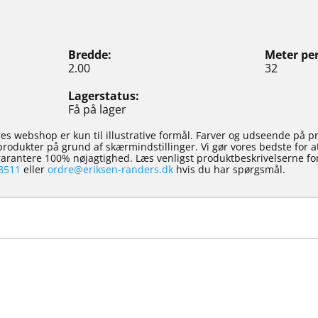
Bredde
Meter per
2.00
32
Lagerstatus
Få på lager
es webshop er kun til illustrative formål. Farver og udseende på p
e produkter på grund af skærmindstillinger. Vi gør vores bedste for 
 garantere 100% nøjagtighed. Læs venligst produktbeskrivelserne for
8511
eller
ordre@eriksen-randers.dk
hvis du har spørgsmål.