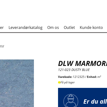
er
Leverandørkatalog
Om os
Outlet
Kunde konto
 MM
DLW MARMORE
121-023 DUSTY BLUE
Varekode:
1212325 /
Enhed:
m²
Få på lager
Er du al