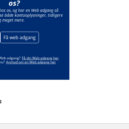
os?
 hos os, og har en Web adgang så
se både kontooplysninger, tidligere
g meget mere.
Få web adgang
 Web adgang?
Få din Web adgang her
nu?
Anmod om en Web adgang her
g