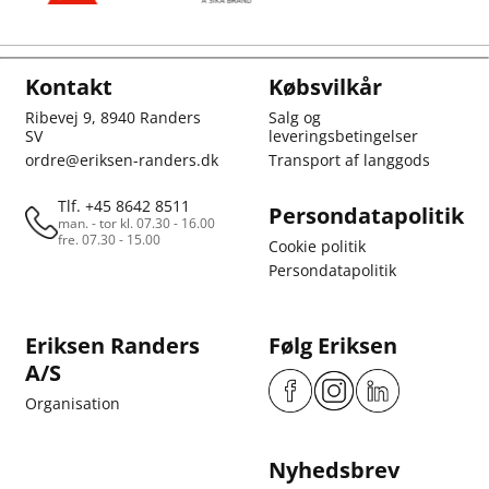
Kontakt
Købsvilkår
Ribevej 9, 8940 Randers
Salg og
SV
leveringsbetingelser
ordre@eriksen-randers.dk
Transport af langgods
Tlf. +45 8642 8511
Persondatapolitik
man. - tor kl. 07.30 - 16.00
fre. 07.30 - 15.00
Cookie politik
Persondatapolitik
Eriksen Randers
Følg Eriksen
A/S
Organisation
Nyhedsbrev