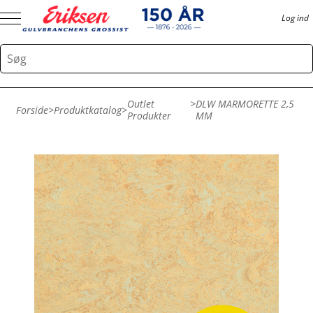
Log ind
Outlet
>
DLW MARMORETTE 2,5
Forside
>
Produktkatalog
>
Produkter
MM