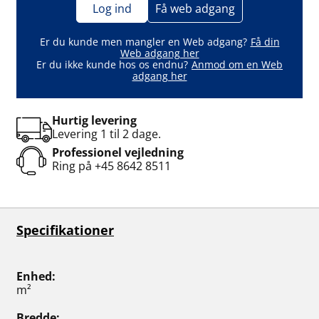
Log ind
Få web adgang
Er du kunde men mangler en Web adgang?
Få din
Web adgang her
Er du ikke kunde hos os endnu?
Anmod om en Web
adgang her
Hurtig levering
Levering 1 til 2 dage.
Professionel vejledning
Ring på
+45 8642 8511
Specifikationer
Enhed
m²
Bredde