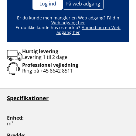
Log ind
Få web adgang
Er du kunde men mangler en Web adgang?
Få din
Web adgang her
Er du ikke kunde hos os endnu?
Anmod om en Web
adgang her
Hurtig levering
Levering 1 til 2 dage.
Professionel vejledning
Ring på
+45 8642 8511
Specifikationer
Enhed
m²
Bredde