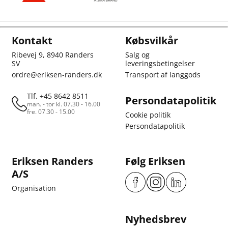
Kontakt
Købsvilkår
Ribevej 9, 8940 Randers
Salg og
SV
leveringsbetingelser
ordre@eriksen-randers.dk
Transport af langgods
Tlf. +45 8642 8511
Persondatapolitik
man. - tor kl. 07.30 - 16.00
fre. 07.30 - 15.00
Cookie politik
Persondatapolitik
Eriksen Randers
Følg Eriksen
A/S
Organisation
Nyhedsbrev