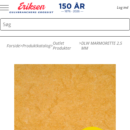
Log ind
Outlet
>
DLW MARMORETTE 2,5
Forside
>
Produktkatalog
>
Produkter
MM