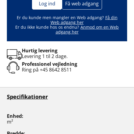
Log ind
Få web adgang
Er du kunde men mangler en Web adgang?
Få din
Web adgang her
Er du ikke kunde hos os endnu?
Anmod om en Web
adgang her
Hurtig levering
Levering 1 til 2 dage.
Professionel vejledning
Ring på
+45 8642 8511
Specifikationer
Enhed
m²
Bredde