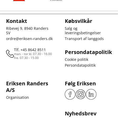
Kontakt
Købsvilkår
Ribevej 9, 8940 Randers
Salg og
SV
leveringsbetingelser
ordre@eriksen-randers.dk
Transport af langgods
Tlf. +45 8642 8511
Persondatapolitik
man. - tor kl. 07.30 - 16.00
fre. 07.30 - 15.00
Cookie politik
Persondatapolitik
Eriksen Randers
Følg Eriksen
A/S
Organisation
Nyhedsbrev