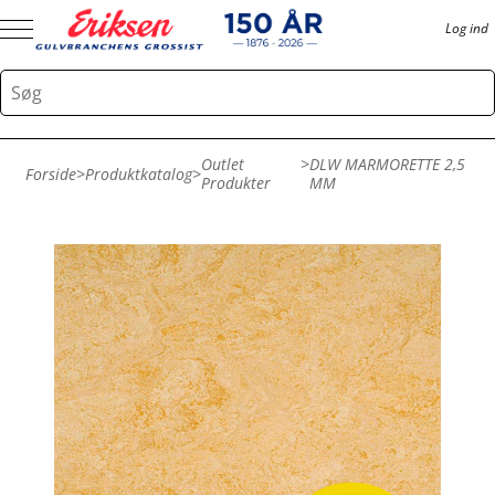
Log ind
Outlet
>
DLW MARMORETTE 2,5
Forside
>
Produktkatalog
>
Produkter
MM