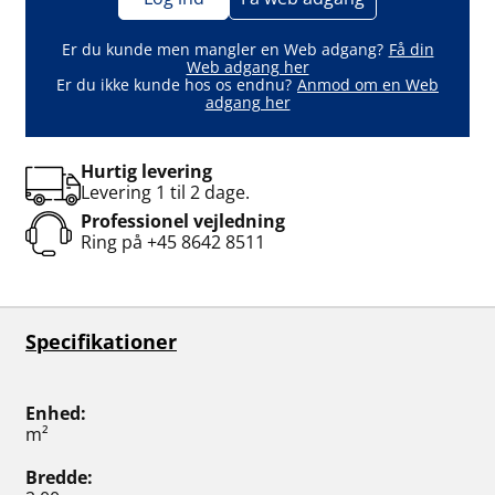
Er du kunde men mangler en Web adgang?
Få din
Web adgang her
Er du ikke kunde hos os endnu?
Anmod om en Web
adgang her
Hurtig levering
Levering 1 til 2 dage.
Professionel vejledning
Ring på
+45 8642 8511
Specifikationer
Enhed
m²
Bredde