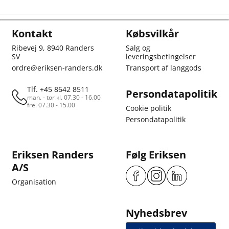
Kontakt
Købsvilkår
Ribevej 9, 8940 Randers
Salg og
SV
leveringsbetingelser
ordre@eriksen-randers.dk
Transport af langgods
Tlf. +45 8642 8511
Persondatapolitik
man. - tor kl. 07.30 - 16.00
fre. 07.30 - 15.00
Cookie politik
Persondatapolitik
Eriksen Randers
Følg Eriksen
A/S
Organisation
Nyhedsbrev