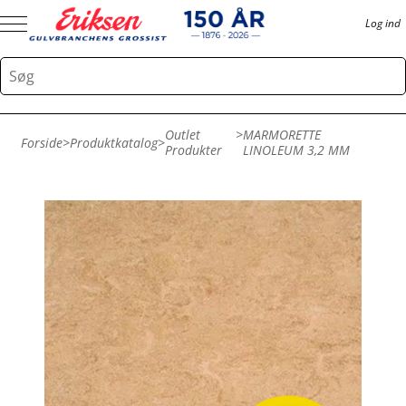
Log ind
Outlet
>
MARMORETTE
Forside
>
Produktkatalog
>
Produkter
LINOLEUM 3,2 MM