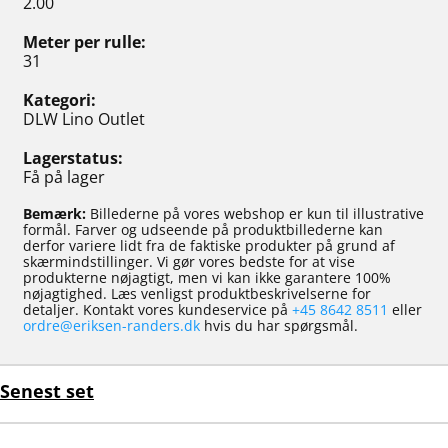
2.00
Meter per rulle
31
Kategori
DLW Lino Outlet
Lagerstatus
Få på lager
Bemærk:
Billederne på vores webshop er kun til illustrative
formål. Farver og udseende på produktbillederne kan
derfor variere lidt fra de faktiske produkter på grund af
skærmindstillinger. Vi gør vores bedste for at vise
produkterne nøjagtigt, men vi kan ikke garantere 100%
nøjagtighed. Læs venligst produktbeskrivelserne for
detaljer. Kontakt vores kundeservice på
+45 8642 8511
eller
ordre@eriksen-randers.dk
hvis du har spørgsmål.
Senest set