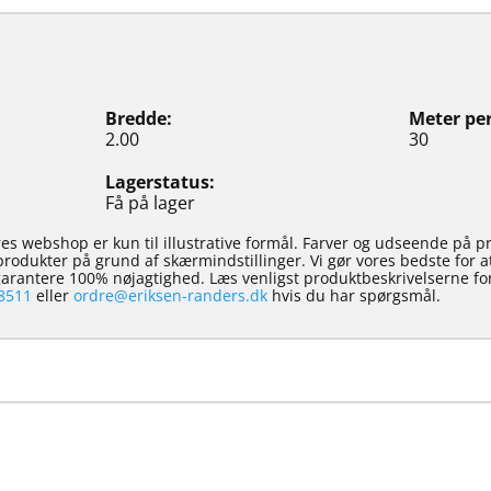
Bredde
Meter per
2.00
30
Lagerstatus
Få på lager
es webshop er kun til illustrative formål. Farver og udseende på p
e produkter på grund af skærmindstillinger. Vi gør vores bedste for 
 garantere 100% nøjagtighed. Læs venligst produktbeskrivelserne for
8511
eller
ordre@eriksen-randers.dk
hvis du har spørgsmål.