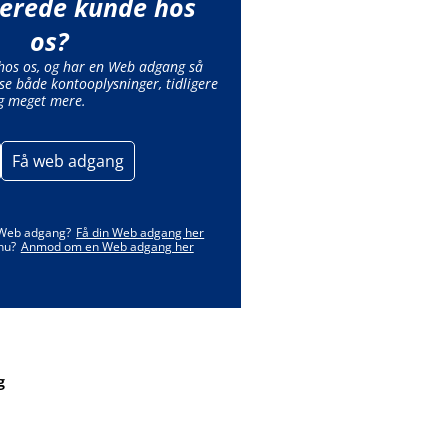
lerede kunde hos
os?
 hos os, og har en Web adgang så
se både kontooplysninger, tidligere
g meget mere.
Få web adgang
 Web adgang?
Få din Web adgang her
nu?
Anmod om en Web adgang her
g