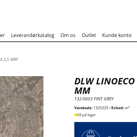
er
Leverandørkatalog
Om os
Outlet
Kunde konto
M 2,5 MM
DLW LINOECO 
MM
132-0053 FINT GREY
Varekode:
1325325 /
Enhed:
m²
Få på lager