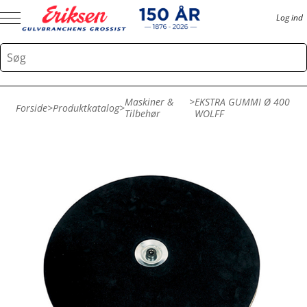
Log ind
Maskiner &
>
EKSTRA GUMMI Ø 400
Forside
>
Produktkatalog
>
Tilbehør
WOLFF