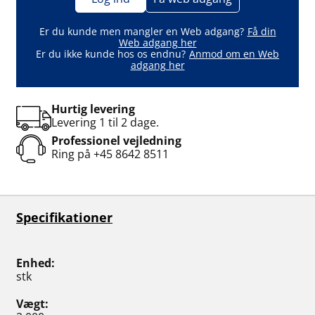
Er du kunde men mangler en Web adgang?
Få din
Web adgang her
Er du ikke kunde hos os endnu?
Anmod om en Web
adgang her
Hurtig levering
Levering 1 til 2 dage.
Professionel vejledning
Ring på
+45 8642 8511
Specifikationer
Enhed
stk
Vægt