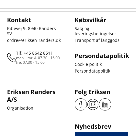
Kontakt
Købsvilkår
Ribevej 9, 8940 Randers
Salg og
SV
leveringsbetingelser
ordre@eriksen-randers.dk
Transport af langgods
Tlf. +45 8642 8511
Persondatapolitik
man. - tor kl. 07.30 - 16.00
fre. 07.30 - 15.00
Cookie politik
Persondatapolitik
Eriksen Randers
Følg Eriksen
A/S
Organisation
Nyhedsbrev