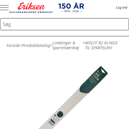
Log ind
Limklinger &
>
WOLFF R2 KLINGE
Forside
>
Produktkatalog
>
Spartelværktøj
TIL SPARTELRIV