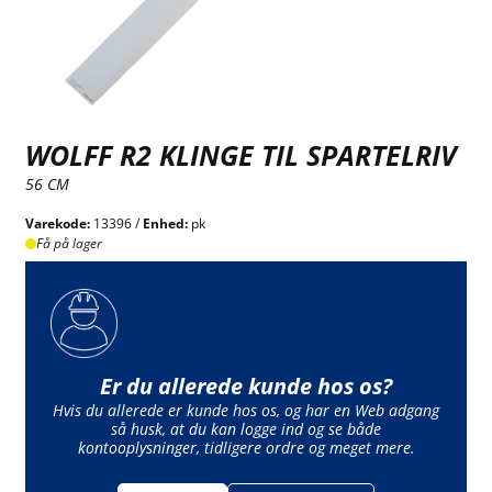
WOLFF R2 KLINGE TIL SPARTELRIV
56 CM
Varekode:
13396 /
Enhed:
pk
Få på lager
Er du allerede kunde hos os?
Hvis du allerede er kunde hos os, og har en Web adgang
så husk, at du kan logge ind og se både
kontooplysninger, tidligere ordre og meget mere.