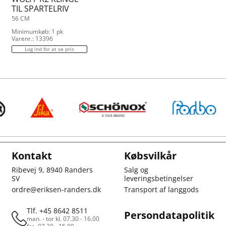
TIL SPARTELRIV
56 CM
Minimumkøb: 1 pk
Varenr.: 13396
Log ind for at se pris
Kontakt
Købsvilkår
Ribevej 9, 8940 Randers
Salg og
SV
leveringsbetingelser
ordre@eriksen-randers.dk
Transport af langgods
Tlf. +45 8642 8511
Persondatapolitik
man. - tor kl. 07.30 - 16.00