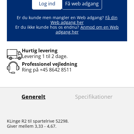
Log ind
Få web adgang
Er du kunde men mangler en Web adgang?
Få din
Web adgang her
Er du ikke kunde hos os endnu?
Anmod om en Web
adgang her
Hurtig levering
Levering 1 til 2 dage.
Professionel vejledning
Ring på
+45 8642 8511
Generelt
Specifikationer
KLinge R2 til spartelrive 52298.
Giver mellem 3,33 - 4,67.