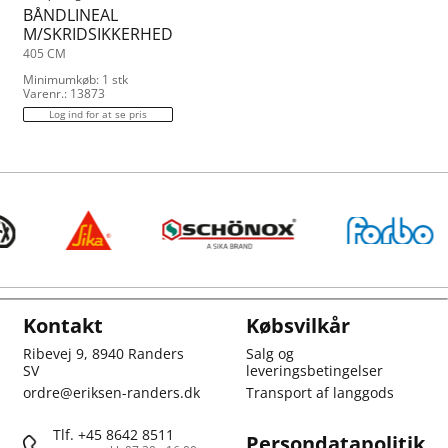
BÅNDLINEAL
M/SKRIDSIKKERHED
405 CM
Minimumkøb: 1 stk
Varenr.: 13873
Log ind for at se pris
Kontakt
Købsvilkår
Ribevej 9, 8940 Randers
Salg og
SV
leveringsbetingelser
ordre@eriksen-randers.dk
Transport af langgods
Tlf. +45 8642 8511
Persondatapolitik