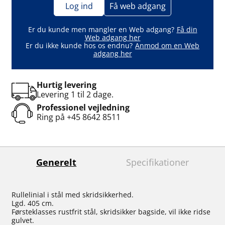
Log ind
Få web adgang
Er du kunde men mangler en Web adgang?
Få din
Web adgang her
Er du ikke kunde hos os endnu?
Anmod om en Web
adgang her
Hurtig levering
Levering 1 til 2 dage.
Professionel vejledning
Ring på
+45 8642 8511
Generelt
Specifikationer
Rullelinial i stål med skridsikkerhed.
Lgd. 405 cm.
Førsteklasses rustfrit stål, skridsikker bagside, vil ikke ridse
gulvet.