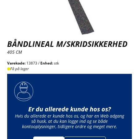
BÅNDLINEAL M/SKRIDSIKKERHED
405 CM
Varekode:
13873 /
Enhed:
stk
Få på lager
Er du allerede kunde hos os?
Hvis du allerede er kunde hos os, og har en Web adgang
så husk, at du kan logge ind og se både
kontooplysninger, tidligere ordre og meget mere.