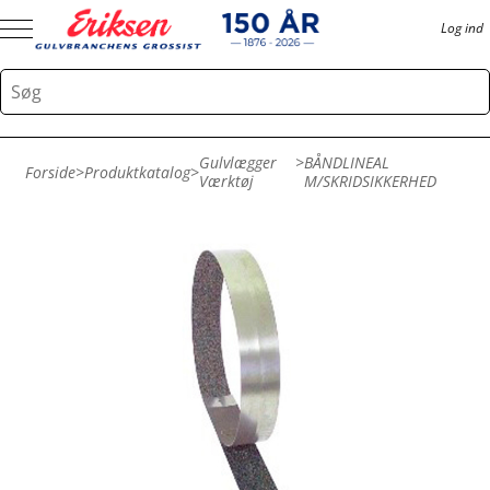
Log ind
Gulvlægger
>
BÅNDLINEAL
Forside
>
Produktkatalog
>
Værktøj
M/SKRIDSIKKERHED