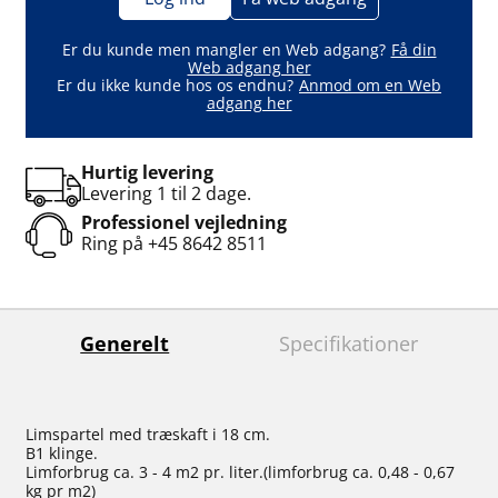
Er du kunde men mangler en Web adgang?
Få din
Web adgang her
Er du ikke kunde hos os endnu?
Anmod om en Web
adgang her
Hurtig levering
Levering 1 til 2 dage.
Professionel vejledning
Ring på
+45 8642 8511
Generelt
Specifikationer
Limspartel med træskaft i 18 cm.
B1 klinge.
Limforbrug ca. 3 - 4 m2 pr. liter.(limforbrug ca. 0,48 - 0,67
kg pr m2)