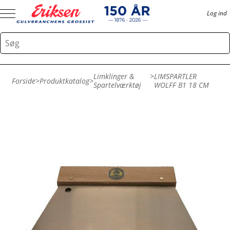
Log ind
Limklinger &
>
LIMSPARTLER
Forside
>
Produktkatalog
>
Spartelværktøj
WOLFF B1 18 CM