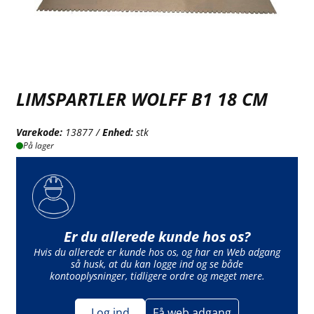
LIMSPARTLER WOLFF B1 18 CM
Varekode:
13877 /
Enhed:
stk
På lager
Er du allerede kunde hos os?
Hvis du allerede er kunde hos os, og har en Web adgang
så husk, at du kan logge ind og se både
kontooplysninger, tidligere ordre og meget mere.
Log ind
Få web adgang