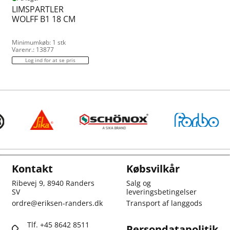
LIMSPARTLER
WOLFF B1 18 CM
Minimumkøb: 1 stk
Varenr.: 13877
Log ind for at se pris
Kontakt
Købsvilkår
Ribevej 9, 8940 Randers
Salg og
SV
leveringsbetingelser
ordre@eriksen-randers.dk
Transport af langgods
Tlf. +45 8642 8511
Persondatapolitik