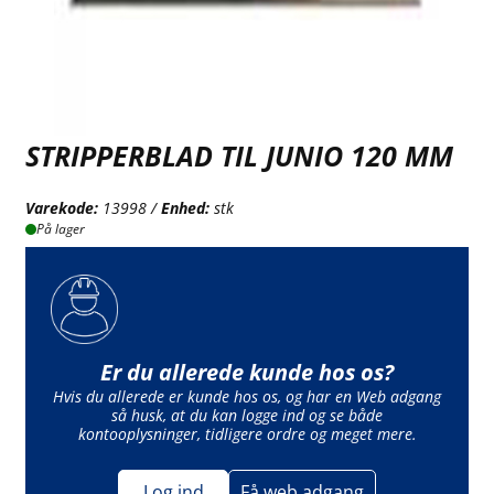
STRIPPERBLAD TIL JUNIO 120 MM
Varekode:
13998 /
Enhed:
stk
På lager
Er du allerede kunde hos os?
Hvis du allerede er kunde hos os, og har en Web adgang
så husk, at du kan logge ind og se både
kontooplysninger, tidligere ordre og meget mere.
Log ind
Få web adgang