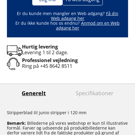
Er du kunde men mangler en Web adgang?
Få din
Web adgang her
Er du ikke kunde hos os endnu?
Anmod om en Web
adgang her
Hurtig levering
Levering 1 til 2 dage.
Professionel vejledning
Ring på
+45 8642 8511
Generelt
Specifikationer
Stripperblad til junio stripper i 120 mm
Bemærk:
Billederne på vores webshop er kun til illustrative
formål. Farver og udseende på produktbillederne kan
derfor variere lidt fra de faktiske produkter på grund af