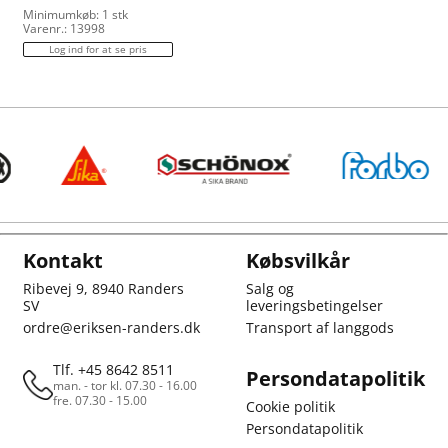
Minimumkøb: 1 stk
Varenr.: 13998
Log ind for at se pris
Kontakt
Købsvilkår
Ribevej 9, 8940 Randers
Salg og
SV
leveringsbetingelser
ordre@eriksen-randers.dk
Transport af langgods
Tlf. +45 8642 8511
Persondatapolitik
man. - tor kl. 07.30 - 16.00
fre. 07.30 - 15.00
Cookie politik
Persondatapolitik