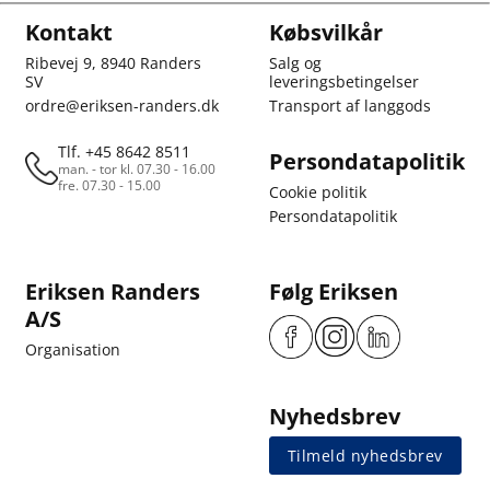
Kontakt
Købsvilkår
Ribevej 9, 8940 Randers
Salg og
SV
leveringsbetingelser
ordre@eriksen-randers.dk
Transport af langgods
Tlf. +45 8642 8511
Persondatapolitik
man. - tor kl. 07.30 - 16.00
fre. 07.30 - 15.00
Cookie politik
Persondatapolitik
Eriksen Randers
Følg Eriksen
A/S
Organisation
Nyhedsbrev
Tilmeld nyhedsbrev