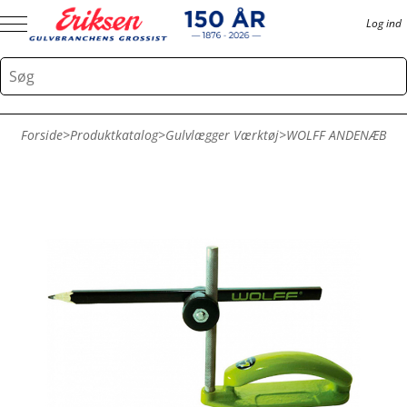
Log ind
Forside
>
Produktkatalog
>
Gulvlægger Værktøj
>
WOLFF ANDENÆB