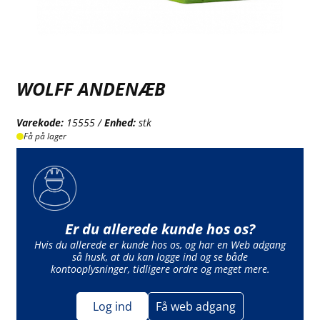
WOLFF ANDENÆB
Varekode:
15555 /
Enhed:
stk
Få på lager
Er du allerede kunde hos os?
Hvis du allerede er kunde hos os, og har en Web adgang
så husk, at du kan logge ind og se både
kontooplysninger, tidligere ordre og meget mere.
Log ind
Få web adgang