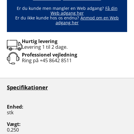
Er du kunde men mangler en Web adgang?
Få din
Web adgang her
Er du ikke kunde hos os endnu?
Anmod om en Web
adgang her
Hurtig levering
Levering 1 til 2 dage.
Professionel vejledning
Ring på
+45 8642 8511
Specifikationer
Enhed
stk
Vægt
0.250