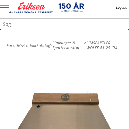
Log ind
Limklinger &
>
LIMSPARTLER
Forside
>
Produktkatalog
>
Spartelværktøj
WOLFF A1 25 CM