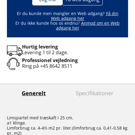
Er du kunde men mangler en Web adgang?
Få din
Web adgang her
Er du ikke kunde hos os endnu?
Anmod om en Web
adgang her
Hurtig levering
Levering 1 til 2 dage.
Professionel vejledning
Ring på
+45 8642 8511
Generelt
Specifikationer
Limspartel med træskaft i 25 cm.
a1 klinge.
Limforbrug ca. 4-4½ m2 pr. liter.(limforbrug ca. 0,41-0,58 kg
pr. m2)