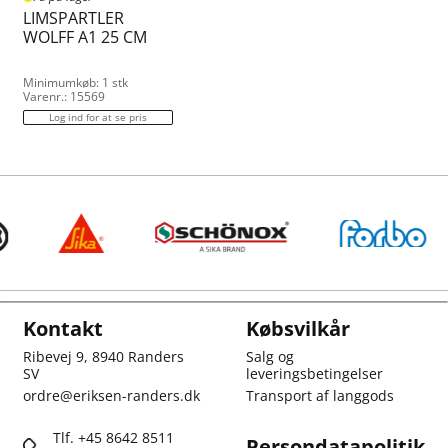
LIMSPARTLER
WOLFF A1 25 CM
Minimumkøb: 1 stk
Varenr.: 15569
Log ind for at se pris
Kontakt
Købsvilkår
Ribevej 9, 8940 Randers
Salg og
SV
leveringsbetingelser
ordre@eriksen-randers.dk
Transport af langgods
Tlf. +45 8642 8511
Persondatapolitik