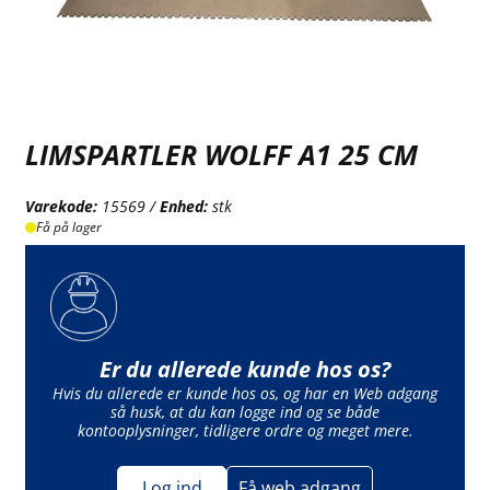
LIMSPARTLER WOLFF A1 25 CM
Varekode:
15569 /
Enhed:
stk
Få på lager
Er du allerede kunde hos os?
Hvis du allerede er kunde hos os, og har en Web adgang
så husk, at du kan logge ind og se både
kontooplysninger, tidligere ordre og meget mere.
Log ind
Få web adgang