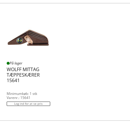
På lager
WOLFF MITTAG
TÆPPESKÆRER
15641
Minimumkøb: 1 stk
Varenr.: 15641
Log ind for at se pris