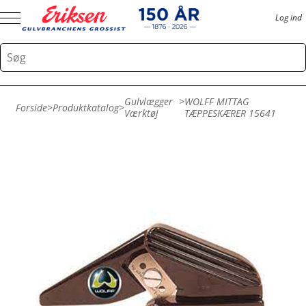
Log ind
Gulvlægger
>
WOLFF MITTAG
Forside
>
Produktkatalog
>
Værktøj
TÆPPESKÆRER 15641