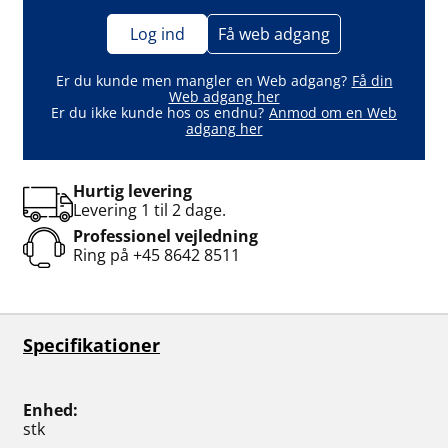
Log ind
Få web adgang
Er du kunde men mangler en Web adgang?
Få din
Web adgang her
Er du ikke kunde hos os endnu?
Anmod om en Web
adgang her
Hurtig levering
Levering 1 til 2 dage.
Professionel vejledning
Ring på
+45 8642 8511
Specifikationer
Enhed
stk