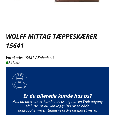
WOLFF MITTAG TÆPPESKÆRER
15641
Varekode:
15641 /
Enhed:
stk
På lager
Er du allerede kunde hos os?
Hvis du allerede er kunde hos os, og har en Web adgang
så husk, at du kan logge ind og se både
kontooplysninger, tidligere ordre og meget mere.