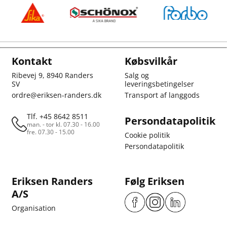
Kontakt
Købsvilkår
Ribevej 9, 8940 Randers
Salg og
SV
leveringsbetingelser
ordre@eriksen-randers.dk
Transport af langgods
Tlf. +45 8642 8511
Persondatapolitik
man. - tor kl. 07.30 - 16.00
fre. 07.30 - 15.00
Cookie politik
Persondatapolitik
Eriksen Randers
Følg Eriksen
A/S
Organisation