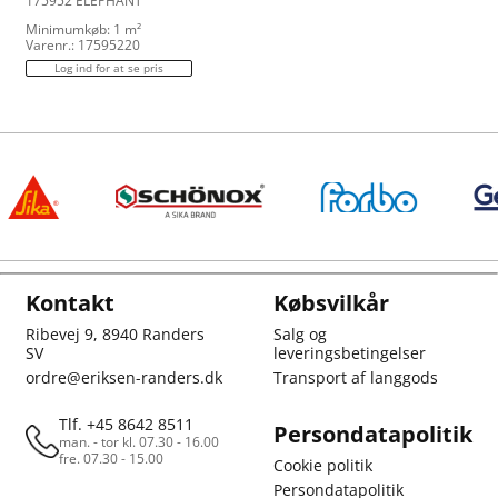
175952 ELEPHANT
Minimumkøb: 1 m²
Varenr.: 17595220
Log ind for at se pris
Kontakt
Købsvilkår
Ribevej 9, 8940 Randers
Salg og
SV
leveringsbetingelser
ordre@eriksen-randers.dk
Transport af langgods
Tlf. +45 8642 8511
Persondatapolitik
man. - tor kl. 07.30 - 16.00
fre. 07.30 - 15.00
Cookie politik
Persondatapolitik