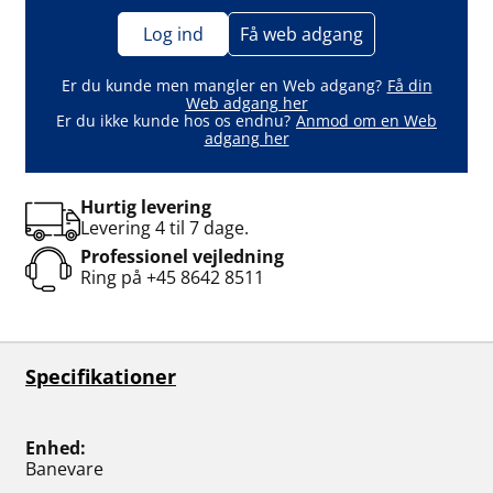
Log ind
Få web adgang
Er du kunde men mangler en Web adgang?
Få din
Web adgang her
Er du ikke kunde hos os endnu?
Anmod om en Web
adgang her
Hurtig levering
Levering 4 til 7 dage.
Professionel vejledning
Ring på
+45 8642 8511
Specifikationer
Enhed
Banevare