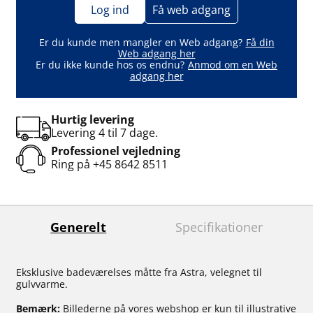
Log ind
Få web adgang
Er du kunde men mangler en Web adgang?
Få din
Web adgang her
Er du ikke kunde hos os endnu?
Anmod om en Web
adgang her
Hurtig levering
Levering 4 til 7 dage.
Professionel vejledning
Ring på
+45 8642 8511
Generelt
Specifikationer
Eksklusive badeværelses måtte fra Astra, velegnet til
gulvvarme.
Bemærk:
Billederne på vores webshop er kun til illustrative