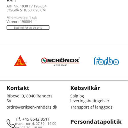
BALI
ART NR. 1930 FV 190-004
LYSGRÅ STR. 60 X 90 CM
Minimumkøb: 1 stk
Varenr.: 190004
Log ind for at se pris
Kontakt
Købsvilkår
Ribevej 9, 8940 Randers
Salg og
SV
leveringsbetingelser
ordre@eriksen-randers.dk
Transport af langgods
Tlf. +45 8642 8511
Persondatapolitik
man. - tor kl. 07.30 - 16.00
fre. 07.30 - 15.00