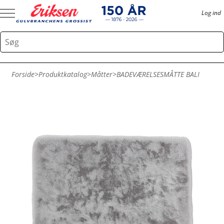
Log ind
Forside
>
Produktkatalog
>
Måtter
>
BADEVÆRELSESMÅTTE BALI