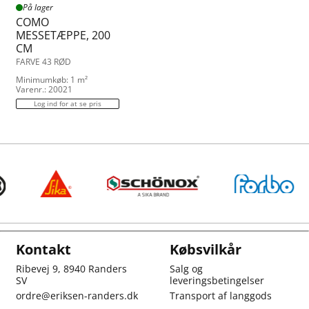
På lager
COMO
MESSETÆPPE, 200
CM
FARVE 43 RØD
Minimumkøb: 1 m²
Varenr.: 20021
Log ind for at se pris
Kontakt
Købsvilkår
Ribevej 9, 8940 Randers
Salg og
SV
leveringsbetingelser
ordre@eriksen-randers.dk
Transport af langgods