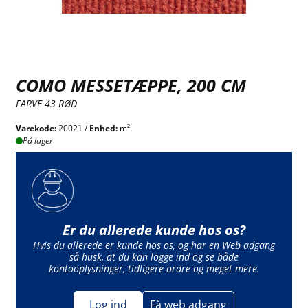
COMO MESSETÆPPE, 200 CM
FARVE 43 RØD
Varekode:
20021 /
Enhed:
m²
På lager
Er du allerede kunde hos os?
Hvis du allerede er kunde hos os, og har en Web adgang
så husk, at du kan logge ind og se både
kontooplysninger, tidligere ordre og meget mere.
Log ind
Få web adgang