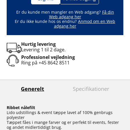
Er du kunde men mangler en Web adgang?
Få din
Web adgang her
Er du ikke kunde hos os endnu?
Anmod om en Web
adgang her
Hurtig levering
Levering 1 til 2 dage.
Professionel vejledning
Ring på
+45 8642 8511
Generelt
Specifikationer
Ribbet nålefilt
Lido udstillings & event tæppe lavet af 100% genbrugs
polyester
Tæppet fåes i mange farver og er perfekt til events, fester
og andet midlertiddigt brug.