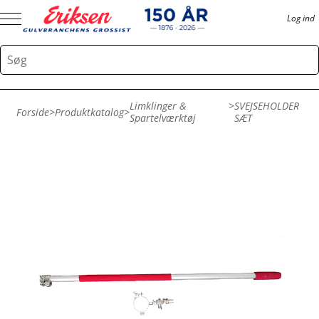
Log ind
Limklinger &
>
SVEJSEHOLDER
Forside
>
Produktkatalog
>
Spartelværktøj
SÆT