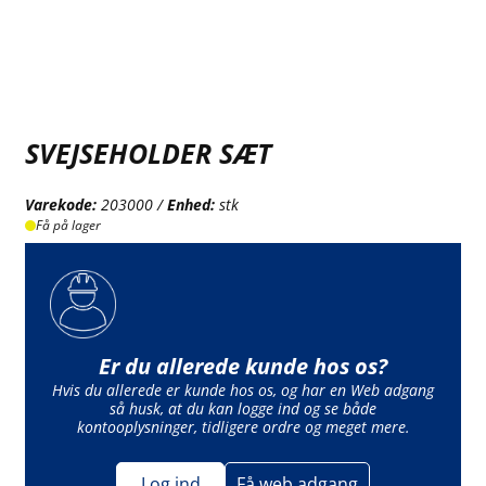
SVEJSEHOLDER SÆT
Varekode:
203000 /
Enhed:
stk
Få på lager
Er du allerede kunde hos os?
Hvis du allerede er kunde hos os, og har en Web adgang
så husk, at du kan logge ind og se både
kontooplysninger, tidligere ordre og meget mere.
Log ind
Få web adgang