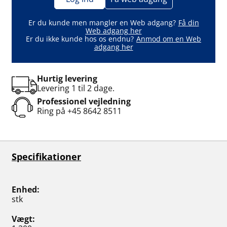
Er du kunde men mangler en Web adgang?
Få din
Web adgang her
Er du ikke kunde hos os endnu?
Anmod om en Web
adgang her
Hurtig levering
Levering 1 til 2 dage.
Professionel vejledning
Ring på
+45 8642 8511
Specifikationer
Enhed
stk
Vægt