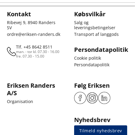
Kontakt
Købsvilkår
Ribevej 9, 8940 Randers
Salg og
SV
leveringsbetingelser
ordre@eriksen-randers.dk
Transport af langgods
Tlf. +45 8642 8511
Persondatapolitik
man. - tor kl. 07.30 - 16.00
fre. 07.30 - 15.00
Cookie politik
Persondatapolitik
Eriksen Randers
Følg Eriksen
A/S
Organisation
Nyhedsbrev
Tilmeld nyhedsbrev