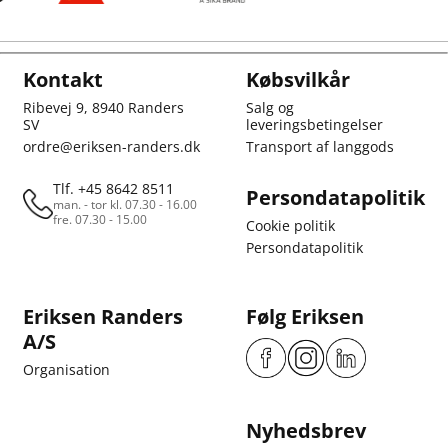
Kontakt
Købsvilkår
Ribevej 9, 8940 Randers
Salg og
SV
leveringsbetingelser
ordre@eriksen-randers.dk
Transport af langgods
Tlf. +45 8642 8511
Persondatapolitik
man. - tor kl. 07.30 - 16.00
fre. 07.30 - 15.00
Cookie politik
Persondatapolitik
Eriksen Randers
Følg Eriksen
A/S
Organisation
Nyhedsbrev