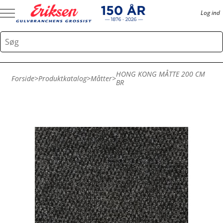
Log ind
HONG KONG MÅTTE 200 CM
Forside
>
Produktkatalog
>
Måtter
>
BR