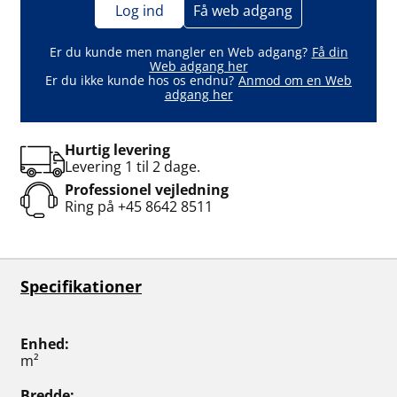
Log ind
Få web adgang
Er du kunde men mangler en Web adgang?
Få din
Web adgang her
Er du ikke kunde hos os endnu?
Anmod om en Web
adgang her
Hurtig levering
Levering 1 til 2 dage.
Professionel vejledning
Ring på
+45 8642 8511
Specifikationer
Enhed
m²
Bredde