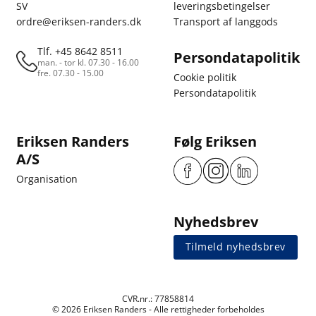
SV
leveringsbetingelser
ordre@eriksen-randers.dk
Transport af langgods
Tlf. +45 8642 8511
Persondatapolitik
man. - tor kl. 07.30 - 16.00
fre. 07.30 - 15.00
Cookie politik
Persondatapolitik
Eriksen Randers
Følg Eriksen
A/S
Organisation
Nyhedsbrev
Tilmeld nyhedsbrev
CVR.nr.: 77858814
© 2026 Eriksen Randers - Alle rettigheder forbeholdes