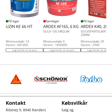
På lager
Fjernlager
På lager
UZIN KE 66 HT
ARDEX AF165, 6 KG
ARDEX K40, 20 
GULV- OG VÆGLIM
GULVSPARTELMASSE 
20MM
Minimumkøb: 14
Minimumkøb: 6
Minimumkøb: 20
Varenr.: 661400
Varenr.: 1650600
Varenr.: 2540
Log ind for at se pris
Log ind for at se pris
Log ind for at se pris
Kontakt
Købsvilkår
Ribevej 9, 8940 Randers
Salg og