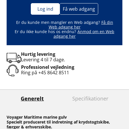
Log ind
Få web adgang
Er du kunde men mangler en Web adgang?
Få din
Web adgang her
Er du ikke kunde hos os endnu?
Anmod om en Web
adgang her
Hurtig levering
Levering 4 til 7 dage.
Professionel vejledning
Ring på
+45 8642 8511
Generelt
Specifikationer
Voyager Maritime marine gulv
Specielt produceret til indretning af krydstogtskibe,
færger & erhversskibe.