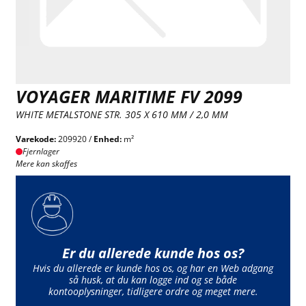
VOYAGER MARITIME FV 2099
WHITE METALSTONE STR. 305 X 610 MM / 2,0 MM
Varekode:
209920 /
Enhed:
m²
Fjernlager
Mere kan skaffes
Er du allerede kunde hos os?
Hvis du allerede er kunde hos os, og har en Web adgang
så husk, at du kan logge ind og se både
kontooplysninger, tidligere ordre og meget mere.