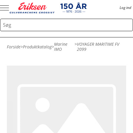
Log ind
Marine
>
VOYAGER MARITIME FV
Forside
>
Produktkatalog
>
IMO
2099