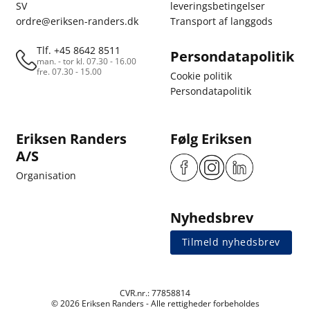
SV
leveringsbetingelser
ordre@eriksen-randers.dk
Transport af langgods
Tlf. +45 8642 8511
Persondatapolitik
man. - tor kl. 07.30 - 16.00
fre. 07.30 - 15.00
Cookie politik
Persondatapolitik
Eriksen Randers
Følg Eriksen
A/S
Organisation
Nyhedsbrev
Tilmeld nyhedsbrev
CVR.nr.: 77858814
© 2026 Eriksen Randers - Alle rettigheder forbeholdes