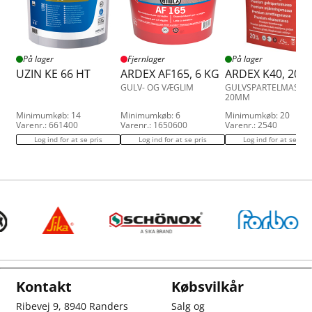
På lager
Fjernlager
På lager
UZIN KE 66 HT
ARDEX AF165, 6 KG
ARDEX K40, 20 
GULV- OG VÆGLIM
GULVSPARTELMASSE 
20MM
Minimumkøb: 14
Minimumkøb: 6
Minimumkøb: 20
Varenr.: 661400
Varenr.: 1650600
Varenr.: 2540
Log ind for at se pris
Log ind for at se pris
Log ind for at se pris
Kontakt
Købsvilkår
Ribevej 9, 8940 Randers
Salg og