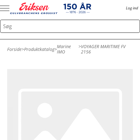
Log ind
Marine
>
VOYAGER MARITIME FV
Forside
>
Produktkatalog
>
IMO
2156