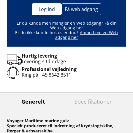
Log ind
Få web adgang
Er du kunde men mangler en Web adgang?
Få din
Web adgang her
Er du ikke kunde hos os endnu?
Anmod om en Web
adgang her
Hurtig levering
Levering 4 til 7 dage.
Professionel vejledning
Ring på
+45 8642 8511
Generelt
Specifikationer
Voyager Maritime marine gulv
Specielt produceret til indretning af krydstogtskibe,
færger & erhversskibe.