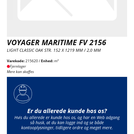
VOYAGER MARITIME FV 2156
LIGHT CLASSIC OAK STR. 152 X 1219 MM / 2,0 MM
Varekode:
215620 /
Enhed:
m²
Fjernlager
Mere kan skaffes
Er du allerede kunde hos os?
Hvis du allerede er kunde hos os, og har en Web adgang
så husk, at du kan logge ind og se både
kontooplysninger, tidligere ordre og meget mere.