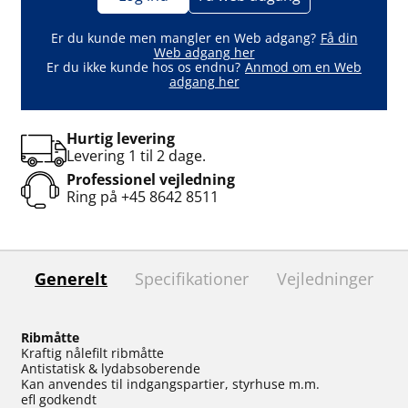
Er du kunde men mangler en Web adgang?
Få din
Web adgang her
Er du ikke kunde hos os endnu?
Anmod om en Web
adgang her
Hurtig levering
Levering 1 til 2 dage.
Professionel vejledning
Ring på
+45 8642 8511
Generelt
Specifikationer
Vejledninger
Ribmåtte
Kraftig nålefilt ribmåtte
Antistatisk & lydabsoberende
Kan anvendes til indgangspartier, styrhuse m.m.
efl godkendt