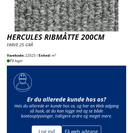
HERCULES RIBMÅTTE 200CM
FARVE 25 GRÅ
Varekode:
22025 /
Enhed:
m²
På lager
Er du allerede kunde hos os?
Hvis du allerede er kunde hos os, og har en Web adgang
så husk, at du kan logge ind og se både
kontooplysninger, tidligere ordre og meget mere.
Log ind
Få web adgang