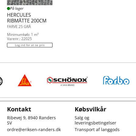
På lager
HERCULES
RIBMÅTTE 200CM
FARVE 25 GRÅ
Minimumkøb: 1 m²
Varenr.: 22025
Log ind for at se pris
Kontakt
Købsvilkår
Ribevej 9, 8940 Randers
Salg og
SV
leveringsbetingelser
ordre@eriksen-randers.dk
Transport af langgods