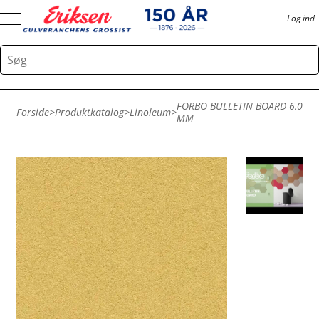
Log ind
FORBO BULLETIN BOARD 6,0
Forside
>
Produktkatalog
>
Linoleum
>
MM