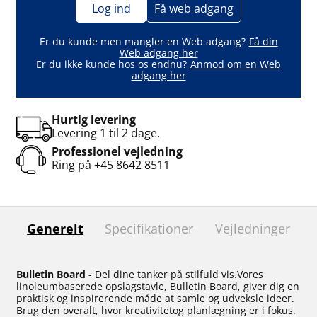
Log ind
Få web adgang
Er du kunde men mangler en Web adgang?
Få din
Web adgang her
Er du ikke kunde hos os endnu?
Anmod om en Web
adgang her
Hurtig levering
Levering 1 til 2 dage.
Professionel vejledning
Ring på
+45 8642 8511
Generelt
Specifikationer
Vejledninger
Bulletin Board
- Del dine tanker på stilfuld vis.Vores
linoleumbaserede opslagstavle, Bulletin Board, giver dig en
praktisk og inspirerende måde at samle og udveksle ideer.
Brug den overalt, hvor kreativitetog planlægning er i fokus.