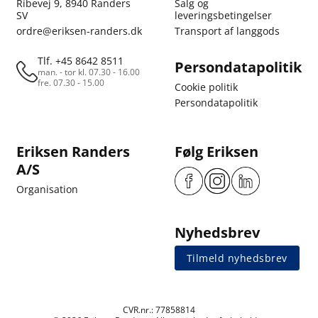
Ribevej 9, 8940 Randers
Salg og
SV
leveringsbetingelser
ordre@eriksen-randers.dk
Transport af langgods
Tlf. +45 8642 8511
Persondatapolitik
man. - tor kl. 07.30 - 16.00
fre. 07.30 - 15.00
Cookie politik
Persondatapolitik
Eriksen Randers
Følg Eriksen
A/S
Organisation
Nyhedsbrev
Tilmeld nyhedsbrev
CVR.nr.: 77858814