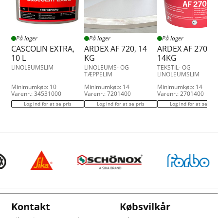
På lager
På lager
På lager
CASCOLIN EXTRA,
ARDEX AF 720, 14
ARDEX AF 270,
10 L
KG
14KG
LINOLEUMSLIM
LINOLEUMS- OG
TEKSTIL- OG
TÆPPELIM
LINOLEUMSLIM
Minimumkøb: 10
Minimumkøb: 14
Minimumkøb: 14
Varenr.: 34531000
Varenr.: 7201400
Varenr.: 2701400
Log ind for at se pris
Log ind for at se pris
Log ind for at se pris
Kontakt
Købsvilkår