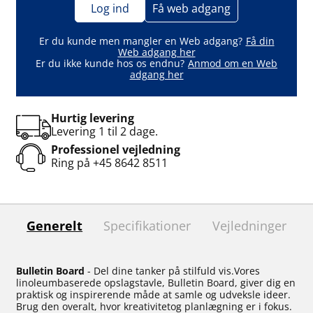
Log ind
Få web adgang
Er du kunde men mangler en Web adgang?
Få din
Web adgang her
Er du ikke kunde hos os endnu?
Anmod om en Web
adgang her
Hurtig levering
Levering 1 til 2 dage.
Professionel vejledning
Ring på
+45 8642 8511
Generelt
Specifikationer
Vejledninger
Bulletin Board
- Del dine tanker på stilfuld vis.Vores
linoleumbaserede opslagstavle, Bulletin Board, giver dig en
praktisk og inspirerende måde at samle og udveksle ideer.
Brug den overalt, hvor kreativitetog planlægning er i fokus.