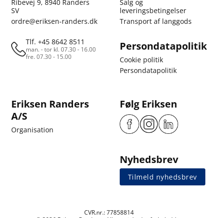
Ribevej 9, 8940 Randers
Salg og
SV
leveringsbetingelser
ordre@eriksen-randers.dk
Transport af langgods
Tlf. +45 8642 8511
Persondatapolitik
man. - tor kl. 07.30 - 16.00
fre. 07.30 - 15.00
Cookie politik
Persondatapolitik
Eriksen Randers
Følg Eriksen
A/S
Organisation
Nyhedsbrev
Tilmeld nyhedsbrev
CVR.nr.: 77858814