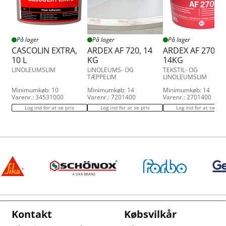
På lager
På lager
På lager
CASCOLIN EXTRA,
ARDEX AF 720, 14
ARDEX AF 270,
10 L
KG
14KG
LINOLEUMSLIM
LINOLEUMS- OG
TEKSTIL- OG
TÆPPELIM
LINOLEUMSLIM
Minimumkøb: 10
Minimumkøb: 14
Minimumkøb: 14
Varenr.: 34531000
Varenr.: 7201400
Varenr.: 2701400
Log ind for at se pris
Log ind for at se pris
Log ind for at se pris
Kontakt
Købsvilkår