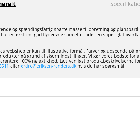
erelt
Specifikati
ende og spændingsfattig spartelmasse til opretning og planspartli
 har en ekstrem god flydeevne som efterlader en super glat overf
es webshop er kun til illustrative formål. Farver og udseende på p
e produkter på grund af skærmindstillinger. Vi gør vores bedste for 
 garantere 100% nøjagtighed. Læs venligst produktbeskrivelserne for
8511
eller
ordre@eriksen-randers.dk
hvis du har spørgsmål.