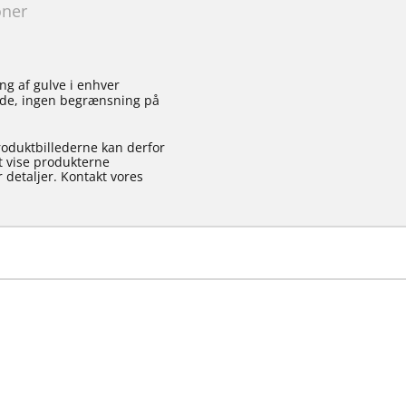
oner
ng af gulve i enhver
lade, ingen begrænsning på
roduktbillederne kan derfor
at vise produkterne
 detaljer. Kontakt vores