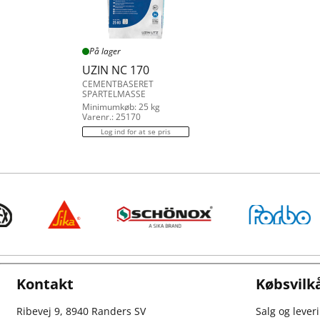
På lager
UZIN NC 170
CEMENTBASERET
SPARTELMASSE
Minimumkøb: 25 kg
Varenr.: 25170
Log ind for at se pris
Kontakt
Købsvilk
Ribevej 9, 8940 Randers SV
Salg og lever