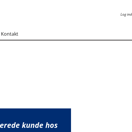
Log ind
Log ind
Kontakt
lerede kunde hos