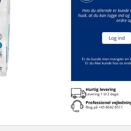
Hvis du allerede er kunde
husk, at du kan logge ind og 
ordre o
Log ind
Er du kunde men mangler en
Er du ikke kunde hos os end
Hurtig levering
Levering 1 til 2 dage.
Professionel vejlednin
Ring på
+45 8642 8511