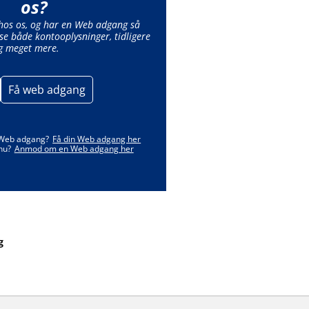
os?
 hos os, og har en Web adgang så
se både kontooplysninger, tidligere
g meget mere.
Få web adgang
 Web adgang?
Få din Web adgang her
nu?
Anmod om en Web adgang her
g