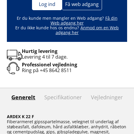
Log ind
Få web adgang
Er du kunde men mangler en Web adgang?
Få din
Web adgang her
Er du ikke kunde hos os endnu?
Anmod om en Web
adgang her
Hurtig levering
Levering 4 til 7 dage.
Professionel vejledning
Ring på
+45 8642 8511
Generelt
Specifikationer
Vejledninger
ARDEX K 22 F
Fiberarmeret gipsspartelmasse, velegnet til underlag af
støbeasfalt, dafoleum, hård asfaltklæber, anhydrit, råbeton
og cementpudslag, gips, gibspladegulve, magnesit,