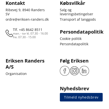
Kontakt
Købsvilkår
Ribevej 9, 8940 Randers
Salg og
SV
leveringsbetingelser
ordre@eriksen-randers.dk
Transport af langgods
Tlf. +45 8642 8511
Persondatapolitik
man. - tor kl. 07.30 - 16.00
fre. 07.30 - 15.00
Cookie politik
Persondatapolitik
Eriksen Randers
Følg Eriksen
A/S
Organisation
Nyhedsbrev
Tilmeld nyhedsbrev