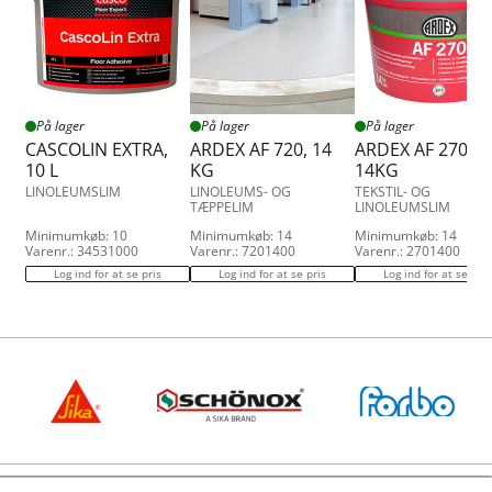
På lager
På lager
På lager
CASCOLIN EXTRA,
ARDEX AF 720, 14
ARDEX AF 270,
10 L
KG
14KG
LINOLEUMSLIM
LINOLEUMS- OG
TEKSTIL- OG
TÆPPELIM
LINOLEUMSLIM
Minimumkøb: 10
Minimumkøb: 14
Minimumkøb: 14
Varenr.: 34531000
Varenr.: 7201400
Varenr.: 2701400
Log ind for at se pris
Log ind for at se pris
Log ind for at se pris