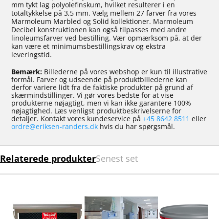
mm tykt lag polyolefinskum, hvilket resulterer i en
totaltykkelse på 3,5 mm. Vælg mellem 27 farver fra vores
Marmoleum Marbled og Solid kollektioner. Marmoleum
Decibel konstruktionen kan også tilpasses med andre
linoleumsfarver ved bestilling. Vær opmærksom på, at der
kan være et minimumsbestillingskrav og ekstra
leveringstid.
Bemærk:
Billederne på vores webshop er kun til illustrative
formål. Farver og udseende på produktbillederne kan
derfor variere lidt fra de faktiske produkter på grund af
skærmindstillinger. Vi gør vores bedste for at vise
produkterne nøjagtigt, men vi kan ikke garantere 100%
nøjagtighed. Læs venligst produktbeskrivelserne for
detaljer. Kontakt vores kundeservice på
+45 8642 8511
eller
ordre@eriksen-randers.dk
hvis du har spørgsmål.
Relaterede produkter
Senest set