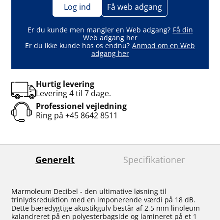
Log ind
Få web adgang
Er du kunde men mangler en Web adgang?
Få din
Web adgang her
Er du ikke kunde hos os endnu?
Anmod om en Web
adgang her
Hurtig levering
Levering 4 til 7 dage.
Professionel vejledning
Ring på
+45 8642 8511
Generelt
Specifikationer
Marmoleum Decibel - den ultimative løsning til
trinlydsreduktion med en imponerende værdi på 18 dB.
Dette bæredygtige akustikgulv består af 2,5 mm linoleum
kalandreret på en polyesterbagside og lamineret på et 1