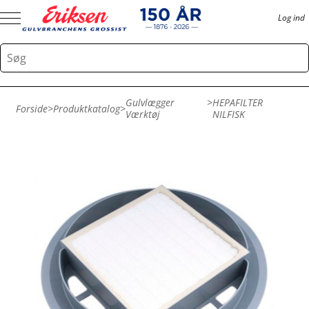
Log ind
Gulvlægger
>
HEPAFILTER
Forside
>
Produktkatalog
>
Værktøj
NILFISK