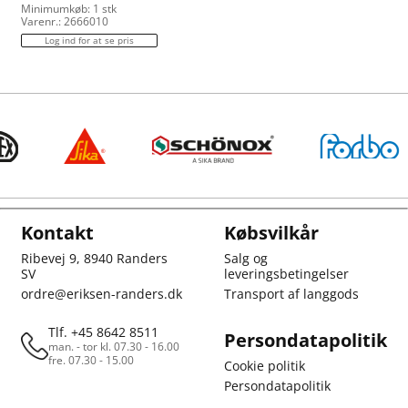
Minimumkøb: 1 stk
Varenr.: 2666010
Log ind for at se pris
Kontakt
Købsvilkår
Ribevej 9, 8940 Randers
Salg og
SV
leveringsbetingelser
ordre@eriksen-randers.dk
Transport af langgods
Tlf. +45 8642 8511
Persondatapolitik
man. - tor kl. 07.30 - 16.00
fre. 07.30 - 15.00
Cookie politik
Persondatapolitik