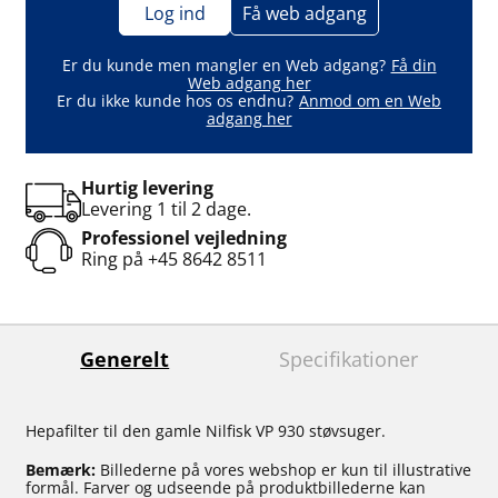
Log ind
Få web adgang
Er du kunde men mangler en Web adgang?
Få din
Web adgang her
Er du ikke kunde hos os endnu?
Anmod om en Web
adgang her
Hurtig levering
Levering 1 til 2 dage.
Professionel vejledning
Ring på
+45 8642 8511
Generelt
Specifikationer
Hepafilter til den gamle Nilfisk VP 930 støvsuger.
Bemærk:
Billederne på vores webshop er kun til illustrative
formål. Farver og udseende på produktbillederne kan