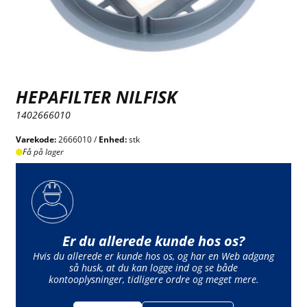
HEPAFILTER NILFISK
1402666010
Varekode:
2666010 /
Enhed:
stk
Få på lager
Er du allerede kunde hos os?
Hvis du allerede er kunde hos os, og har en Web adgang
så husk, at du kan logge ind og se både
kontooplysninger, tidligere ordre og meget mere.