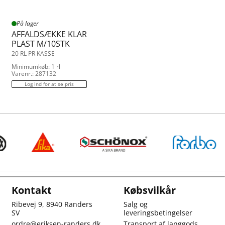
På lager
AFFALDSÆKKE KLAR
PLAST M/10STK
20 RL PR KASSE
Minimumkøb: 1 rl
Varenr.: 287132
Log ind for at se pris
Kontakt
Købsvilkår
Ribevej 9, 8940 Randers
Salg og
SV
leveringsbetingelser
ordre@eriksen-randers.dk
Transport af langgods