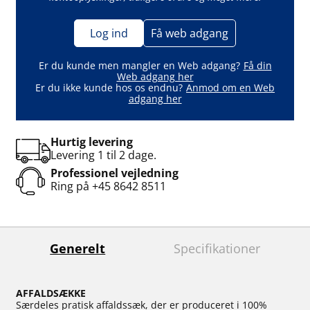
Log ind
Få web adgang
Er du kunde men mangler en Web adgang?
Få din
Web adgang her
Er du ikke kunde hos os endnu?
Anmod om en Web
adgang her
Hurtig levering
Levering 1 til 2 dage.
Professionel vejledning
Ring på
+45 8642 8511
Generelt
Specifikationer
AFFALDSÆKKE
Særdeles pratisk affaldssæk, der er produceret i 100%