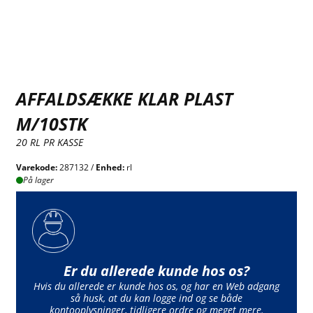
AFFALDSÆKKE KLAR PLAST
M/10STK
20 RL PR KASSE
Varekode:
287132 /
Enhed:
rl
På lager
Er du allerede kunde hos os?
Hvis du allerede er kunde hos os, og har en Web adgang
så husk, at du kan logge ind og se både
kontooplysninger, tidligere ordre og meget mere.