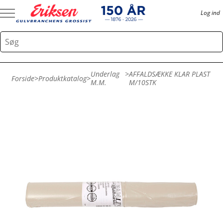
Log ind
Underlag
>
AFFALDSÆKKE KLAR PLAST
Forside
>
Produktkatalog
>
M.m.
M/10STK