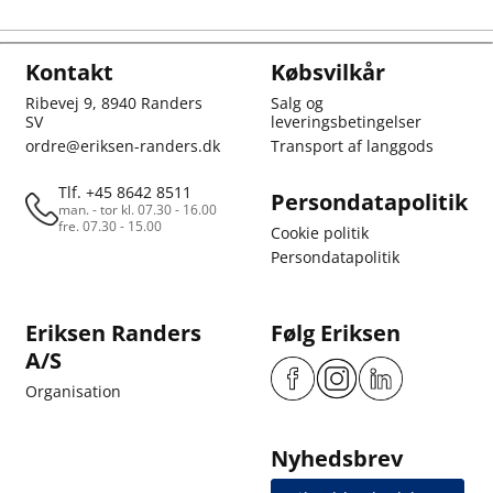
Kontakt
Købsvilkår
Ribevej 9, 8940 Randers
Salg og
SV
leveringsbetingelser
ordre@eriksen-randers.dk
Transport af langgods
Tlf. +45 8642 8511
Persondatapolitik
man. - tor kl. 07.30 - 16.00
fre. 07.30 - 15.00
Cookie politik
Persondatapolitik
Eriksen Randers
Følg Eriksen
A/S
Organisation
Nyhedsbrev