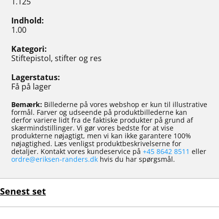
1.125
Indhold
1.00
Kategori
Stiftepistol, stifter og res
Lagerstatus
Få på lager
Bemærk:
Billederne på vores webshop er kun til illustrative
formål. Farver og udseende på produktbillederne kan
derfor variere lidt fra de faktiske produkter på grund af
skærmindstillinger. Vi gør vores bedste for at vise
produkterne nøjagtigt, men vi kan ikke garantere 100%
nøjagtighed. Læs venligst produktbeskrivelserne for
detaljer. Kontakt vores kundeservice på
+45 8642 8511
eller
ordre@eriksen-randers.dk
hvis du har spørgsmål.
Senest set