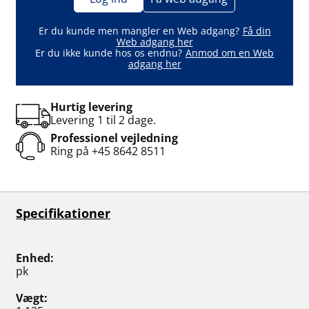
Er du kunde men mangler en Web adgang?
Få din
Web adgang her
Er du ikke kunde hos os endnu?
Anmod om en Web
adgang her
Hurtig levering
Levering 1 til 2 dage.
Professionel vejledning
Ring på
+45 8642 8511
Specifikationer
Enhed
pk
Vægt