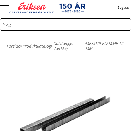
Log ind
Gulvlægger
>
MEESTRI KLAMME 12
Forside
>
Produktkatalog
>
Værktøj
MM