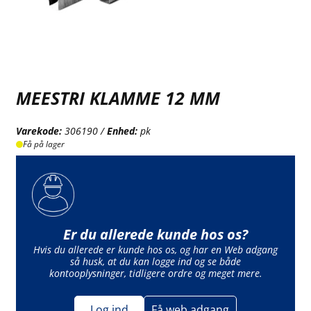
MEESTRI KLAMME 12 MM
Varekode:
306190 /
Enhed:
pk
Få på lager
Er du allerede kunde hos os?
Hvis du allerede er kunde hos os, og har en Web adgang
så husk, at du kan logge ind og se både
kontooplysninger, tidligere ordre og meget mere.
Log ind
Få web adgang