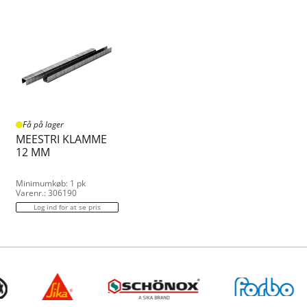
Få på lager
MEESTRI KLAMME
12 MM
Minimumkøb: 1 pk
Varenr.: 306190
Log ind for at se pris