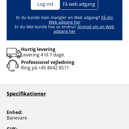
Log ind
Få web adgang
Er du kunde men mangler en Web adgang?
Få din
Web adgang her
Er du ikke kunde hos os endnu?
Anmod om en Web
adgang her
Hurtig levering
Levering 4 til 7 dage.
Professionel vejledning
Ring på
+45 8642 8511
Specifikationer
Enhed
Banevare