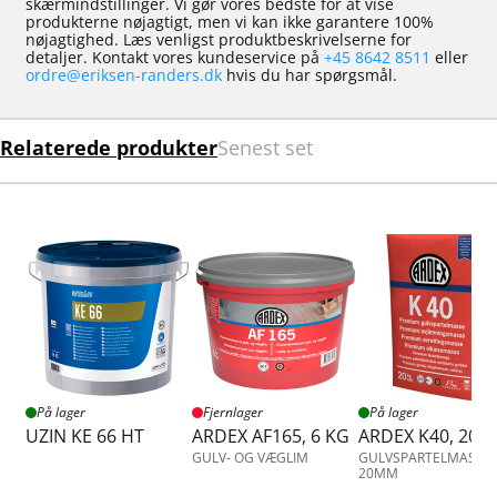
skærmindstillinger. Vi gør vores bedste for at vise
produkterne nøjagtigt, men vi kan ikke garantere 100%
nøjagtighed. Læs venligst produktbeskrivelserne for
detaljer. Kontakt vores kundeservice på
+45 8642 8511
eller
ordre@eriksen-randers.dk
hvis du har spørgsmål.
Relaterede produkter
Senest set
På lager
Fjernlager
På lager
UZIN KE 66 HT
ARDEX AF165, 6 KG
ARDEX K40, 20 
GULV- OG VÆGLIM
GULVSPARTELMASSE 
20MM