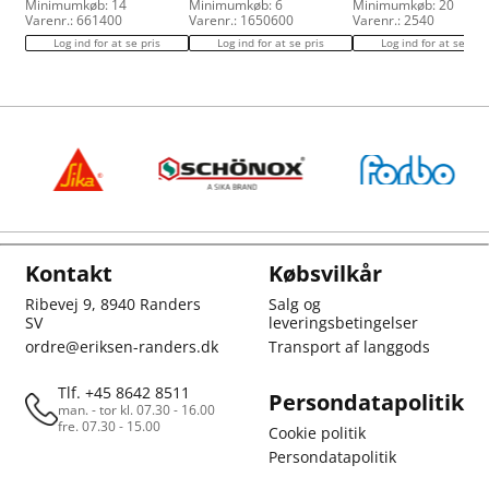
Minimumkøb: 14
Minimumkøb: 6
Minimumkøb: 20
Varenr.: 661400
Varenr.: 1650600
Varenr.: 2540
Log ind for at se pris
Log ind for at se pris
Log ind for at se pris
Kontakt
Købsvilkår
Ribevej 9, 8940 Randers
Salg og
SV
leveringsbetingelser
ordre@eriksen-randers.dk
Transport af langgods
Tlf. +45 8642 8511
Persondatapolitik
man. - tor kl. 07.30 - 16.00
fre. 07.30 - 15.00
Cookie politik
Persondatapolitik