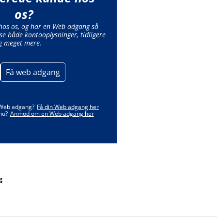
os?
 hos os, og har en Web adgang så
se både kontooplysninger, tidligere
g meget mere.
Få web adgang
 Web adgang?
Få din Web adgang her
nu?
Anmod om en Web adgang her
g