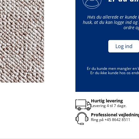
Hvis du allerede er kunde
husk, at du kan logge ind og 
ordre o
Log ind
Er du kunde men mangler en
Er du ikke kunde hos os end
Hurtig levering
Levering 4 til 7 dage.
Professionel vejlednin
Ring på
+45 8642 8511