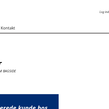
Log ind
Log ind
Kontakt
T
M BAGSIDE
lerede kunde hos