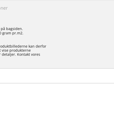
oner
 på bagsiden.
00 gram pr.m2.
roduktbillederne kan derfor
at vise produkterne
 detaljer. Kontakt vores