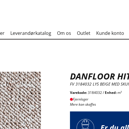
er
Leverandørkatalog
Om os
Outlet
Kunde konto
DANFLOOR HI
FV 3184032 LYS BEIGE MED SKU
Varekode:
3184032 /
Enhed:
m²
Fjernlager
Mere kan skaffes
Er du al