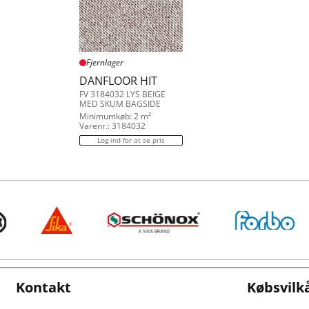
Fjernlager
DANFLOOR HIT
FV 3184032 LYS BEIGE
MED SKUM BAGSIDE
Minimumkøb: 2 m²
Varenr.: 3184032
Log ind for at se pris
Kontakt
Købsvilk