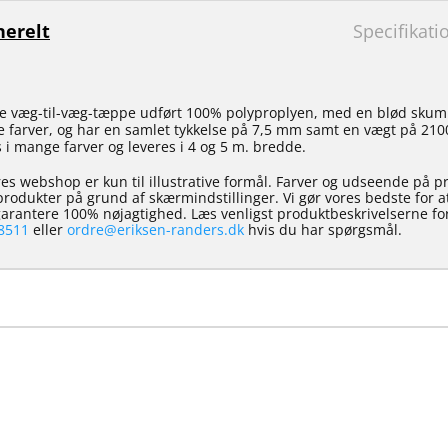
erelt
Specifikati
ucle væg-til-væg-tæppe udført 100% polyproplyen, med en blød skum
e farver, og har en samlet tykkelse på 7,5 mm samt en vægt på 21
 i mange farver og leveres i 4 og 5 m. bredde.
es webshop er kun til illustrative formål. Farver og udseende på p
e produkter på grund af skærmindstillinger. Vi gør vores bedste for 
 garantere 100% nøjagtighed. Læs venligst produktbeskrivelserne for
8511
eller
ordre@eriksen-randers.dk
hvis du har spørgsmål.